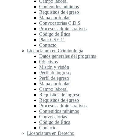
Campo laboral
Contenidos mínimos
Requisitos de egreso
Mapa curricular
Convocatorias C.D.S
Procesos administrativos
Código de Ética
Plan: CSE 11
Contacto
Licenciatura en Criminología
Datos generales del programa
Objetivos
Misión y visión
Perfil de ingreso
Perfil de egreso
Mapa curricular
Campo laboral
Requisitos de ingreso
Requisitos de egreso
Procesos administrativos
Contenidos mínimos
Convocatorias
Código de Ética
Contacto
Licenciatura en Derecho