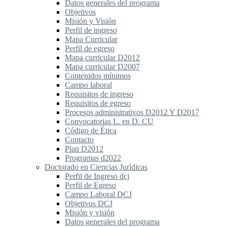
Datos generales del programa
Objetivos
Misión y Visión
Perfil de ingreso
Mapa Curricular
Perfil de egreso
Mapa curricular D2012
Mapa curricular D2007
Contenidos mínimos
Campo laboral
Requisitos de ingreso
Requisitos de egreso
Procesos administrativos D2012 Y D2017
Convocatorias L. en D. CU
Código de Ética
Contacto
Plan D2012
Programas d2022
Doctorado en Ciencias Jurídicas
Perfil de Ingreso dcj
Perfil de Egreso
Campo Laboral DCJ
Objetivos DCJ
Misión y visión
Datos generales del programa