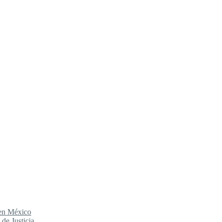
 en México
de Justicia