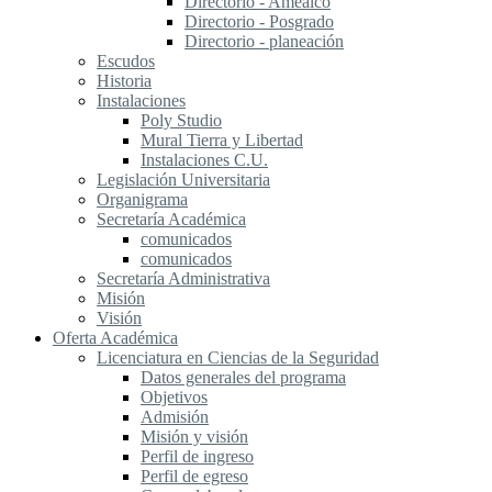
Directorio - Amealco
Directorio - Posgrado
Directorio - planeación
Escudos
Historia
Instalaciones
Poly Studio
Mural Tierra y Libertad
Instalaciones C.U.
Legislación Universitaria
Organigrama
Secretaría Académica
comunicados
comunicados
Secretaría Administrativa
Misión
Visión
Oferta Académica
Licenciatura en Ciencias de la Seguridad
Datos generales del programa
Objetivos
Admisión
Misión y visión
Perfil de ingreso
Perfil de egreso