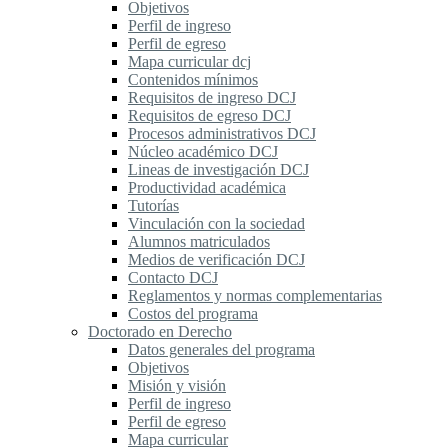
Objetivos
Perfil de ingreso
Perfil de egreso
Mapa curricular dcj
Contenidos mínimos
Requisitos de ingreso DCJ
Requisitos de egreso DCJ
Procesos administrativos DCJ
Núcleo académico DCJ
Lineas de investigación DCJ
Productividad académica
Tutorías
Vinculación con la sociedad
Alumnos matriculados
Medios de verificación DCJ
Contacto DCJ
Reglamentos y normas complementarias
Costos del programa
Doctorado en Derecho
Datos generales del programa
Objetivos
Misión y visión
Perfil de ingreso
Perfil de egreso
Mapa curricular