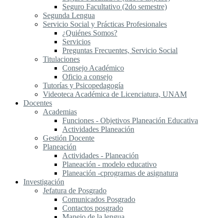
Seguro Facultativo (2do semestre)
Segunda Lengua
S​ervicio Social y Prácticas Profesionales
¿Quiénes Somos?
Servicios
Preguntas Frecuentes, Servicio Social
Titulaciones
Consejo Académico
Oficio a consejo
Tutorías y Psicopedagogía
Videoteca Académica de Licenciatura, UNAM
Docentes
Academias
Funciones - Objetivos Planeación Educativa
Actividades Planeación
Gestión Docente
Planeación
Actividades - Planeación
Planeación - modelo educativo
Planeación -cprogramas de asignatura
Investigación
Jefatura de Posgrado
Comunicados Posgrado
Contactos posgrado
Manejo de la lengua