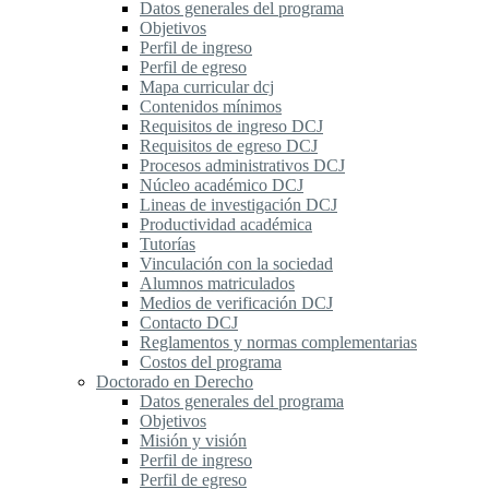
Datos generales del programa
Objetivos
Perfil de ingreso
Perfil de egreso
Mapa curricular dcj
Contenidos mínimos
Requisitos de ingreso DCJ
Requisitos de egreso DCJ
Procesos administrativos DCJ
Núcleo académico DCJ
Lineas de investigación DCJ
Productividad académica
Tutorías
Vinculación con la sociedad
Alumnos matriculados
Medios de verificación DCJ
Contacto DCJ
Reglamentos y normas complementarias
Costos del programa
Doctorado en Derecho
Datos generales del programa
Objetivos
Misión y visión
Perfil de ingreso
Perfil de egreso