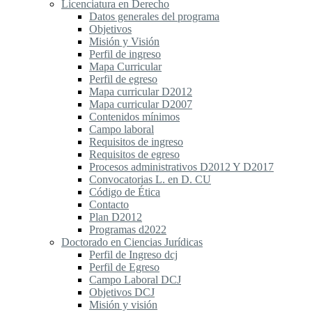
Licenciatura en Derecho
Datos generales del programa
Objetivos
Misión y Visión
Perfil de ingreso
Mapa Curricular
Perfil de egreso
Mapa curricular D2012
Mapa curricular D2007
Contenidos mínimos
Campo laboral
Requisitos de ingreso
Requisitos de egreso
Procesos administrativos D2012 Y D2017
Convocatorias L. en D. CU
Código de Ética
Contacto
Plan D2012
Programas d2022
Doctorado en Ciencias Jurídicas
Perfil de Ingreso dcj
Perfil de Egreso
Campo Laboral DCJ
Objetivos DCJ
Misión y visión