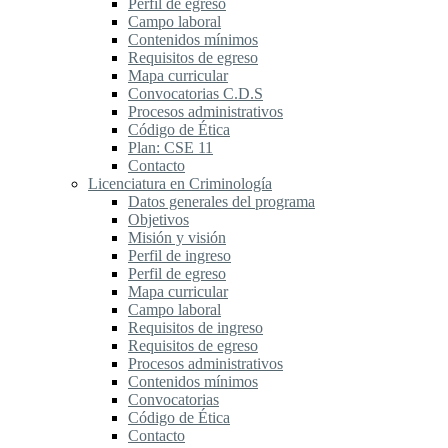
Perfil de egreso
Campo laboral
Contenidos mínimos
Requisitos de egreso
Mapa curricular
Convocatorias C.D.S
Procesos administrativos
Código de Ética
Plan: CSE 11
Contacto
Licenciatura en Criminología
Datos generales del programa
Objetivos
Misión y visión
Perfil de ingreso
Perfil de egreso
Mapa curricular
Campo laboral
Requisitos de ingreso
Requisitos de egreso
Procesos administrativos
Contenidos mínimos
Convocatorias
Código de Ética
Contacto