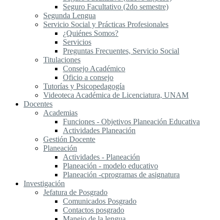
Seguro Facultativo (2do semestre)
Segunda Lengua
S​ervicio Social y Prácticas Profesionales
¿Quiénes Somos?
Servicios
Preguntas Frecuentes, Servicio Social
Titulaciones
Consejo Académico
Oficio a consejo
Tutorías y Psicopedagogía
Videoteca Académica de Licenciatura, UNAM
Docentes
Academias
Funciones - Objetivos Planeación Educativa
Actividades Planeación
Gestión Docente
Planeación
Actividades - Planeación
Planeación - modelo educativo
Planeación -cprogramas de asignatura
Investigación
Jefatura de Posgrado
Comunicados Posgrado
Contactos posgrado
Manejo de la lengua