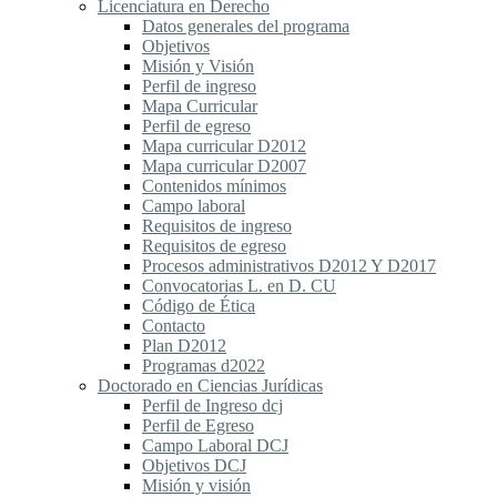
Licenciatura en Derecho
Datos generales del programa
Objetivos
Misión y Visión
Perfil de ingreso
Mapa Curricular
Perfil de egreso
Mapa curricular D2012
Mapa curricular D2007
Contenidos mínimos
Campo laboral
Requisitos de ingreso
Requisitos de egreso
Procesos administrativos D2012 Y D2017
Convocatorias L. en D. CU
Código de Ética
Contacto
Plan D2012
Programas d2022
Doctorado en Ciencias Jurídicas
Perfil de Ingreso dcj
Perfil de Egreso
Campo Laboral DCJ
Objetivos DCJ
Misión y visión