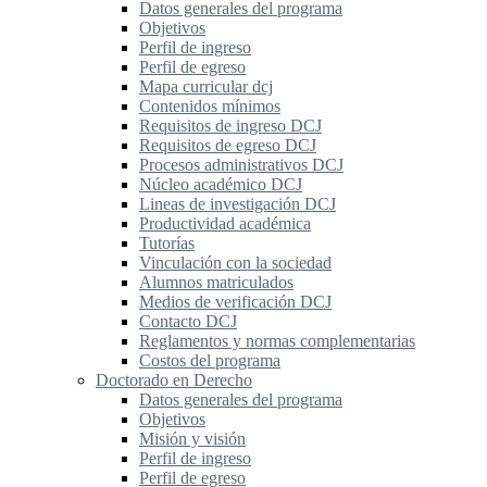
Datos generales del programa
Objetivos
Perfil de ingreso
Perfil de egreso
Mapa curricular dcj
Contenidos mínimos
Requisitos de ingreso DCJ
Requisitos de egreso DCJ
Procesos administrativos DCJ
Núcleo académico DCJ
Lineas de investigación DCJ
Productividad académica
Tutorías
Vinculación con la sociedad
Alumnos matriculados
Medios de verificación DCJ
Contacto DCJ
Reglamentos y normas complementarias
Costos del programa
Doctorado en Derecho
Datos generales del programa
Objetivos
Misión y visión
Perfil de ingreso
Perfil de egreso