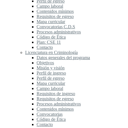
Perfil de egreso
Campo laboral
Contenidos mínimos
Requisitos de egreso
Mapa curricular
Convocatorias C.D.S
Procesos administrativos
Código de Ética
Plan: CSE 11
Contacto
Licenciatura en Criminología
Datos generales del programa
Objetivos
Misión y visión
Perfil de ingreso
Perfil de egreso
Mapa curricular
Campo laboral
Requisitos de ingreso
Requisitos de egreso
Procesos administrativos
Contenidos mínimos
Convocatorias
Código de Ética
Contacto