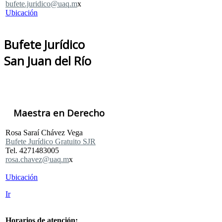
bufete.juridico@uaq.m
x
Ubicación
Bufete Jurídico
San Juan del Río
Maestra en Derecho
Rosa Saraí Chávez Vega
Bufete Jurídico Gratuito SJR
Tel. 4271483005
rosa.chavez@uaq.m
x
Ubicación
Ir
Horarios de atención: