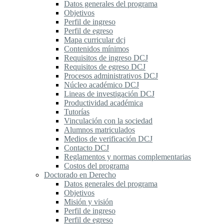
Datos generales del programa
Objetivos
Perfil de ingreso
Perfil de egreso
Mapa curricular dcj
Contenidos mínimos
Requisitos de ingreso DCJ
Requisitos de egreso DCJ
Procesos administrativos DCJ
Núcleo académico DCJ
Lineas de investigación DCJ
Productividad académica
Tutorías
Vinculación con la sociedad
Alumnos matriculados
Medios de verificación DCJ
Contacto DCJ
Reglamentos y normas complementarias
Costos del programa
Doctorado en Derecho
Datos generales del programa
Objetivos
Misión y visión
Perfil de ingreso
Perfil de egreso