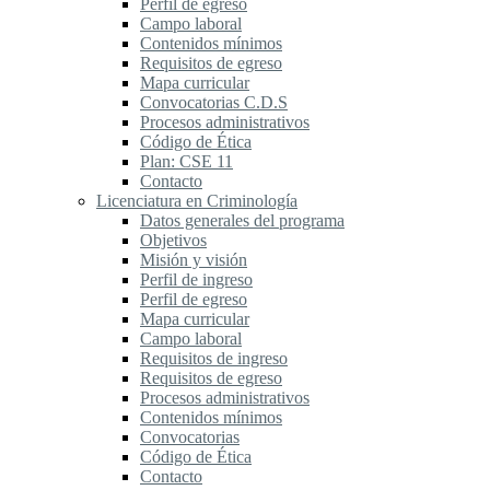
Perfil de egreso
Campo laboral
Contenidos mínimos
Requisitos de egreso
Mapa curricular
Convocatorias C.D.S
Procesos administrativos
Código de Ética
Plan: CSE 11
Contacto
Licenciatura en Criminología
Datos generales del programa
Objetivos
Misión y visión
Perfil de ingreso
Perfil de egreso
Mapa curricular
Campo laboral
Requisitos de ingreso
Requisitos de egreso
Procesos administrativos
Contenidos mínimos
Convocatorias
Código de Ética
Contacto