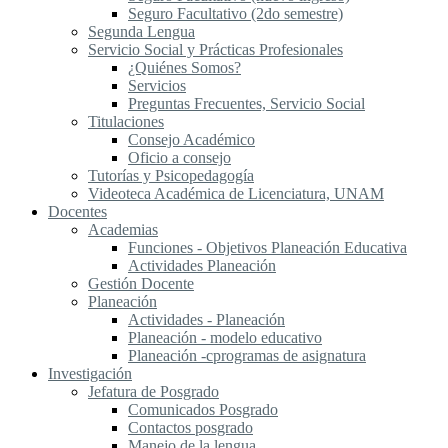
Seguro Facultativo (2do semestre)
Segunda Lengua
S​ervicio Social y Prácticas Profesionales
¿Quiénes Somos?
Servicios
Preguntas Frecuentes, Servicio Social
Titulaciones
Consejo Académico
Oficio a consejo
Tutorías y Psicopedagogía
Videoteca Académica de Licenciatura, UNAM
Docentes
Academias
Funciones - Objetivos Planeación Educativa
Actividades Planeación
Gestión Docente
Planeación
Actividades - Planeación
Planeación - modelo educativo
Planeación -cprogramas de asignatura
Investigación
Jefatura de Posgrado
Comunicados Posgrado
Contactos posgrado
Manejo de la lengua