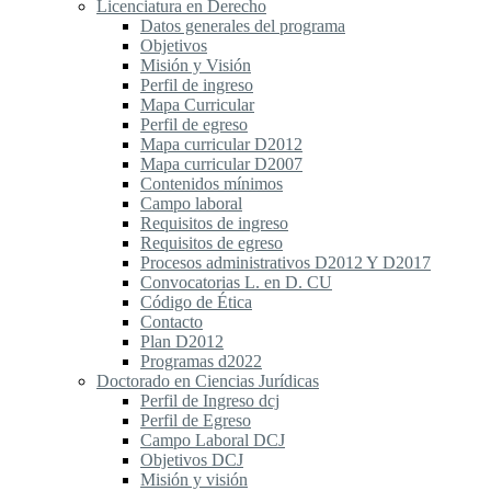
Licenciatura en Derecho
Datos generales del programa
Objetivos
Misión y Visión
Perfil de ingreso
Mapa Curricular
Perfil de egreso
Mapa curricular D2012
Mapa curricular D2007
Contenidos mínimos
Campo laboral
Requisitos de ingreso
Requisitos de egreso
Procesos administrativos D2012 Y D2017
Convocatorias L. en D. CU
Código de Ética
Contacto
Plan D2012
Programas d2022
Doctorado en Ciencias Jurídicas
Perfil de Ingreso dcj
Perfil de Egreso
Campo Laboral DCJ
Objetivos DCJ
Misión y visión