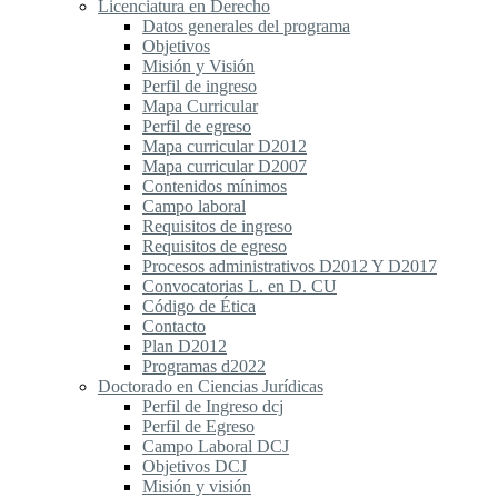
Licenciatura en Derecho
Datos generales del programa
Objetivos
Misión y Visión
Perfil de ingreso
Mapa Curricular
Perfil de egreso
Mapa curricular D2012
Mapa curricular D2007
Contenidos mínimos
Campo laboral
Requisitos de ingreso
Requisitos de egreso
Procesos administrativos D2012 Y D2017
Convocatorias L. en D. CU
Código de Ética
Contacto
Plan D2012
Programas d2022
Doctorado en Ciencias Jurídicas
Perfil de Ingreso dcj
Perfil de Egreso
Campo Laboral DCJ
Objetivos DCJ
Misión y visión