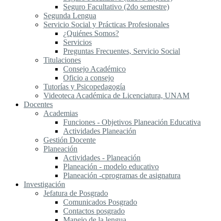
Seguro Facultativo (2do semestre)
Segunda Lengua
S​ervicio Social y Prácticas Profesionales
¿Quiénes Somos?
Servicios
Preguntas Frecuentes, Servicio Social
Titulaciones
Consejo Académico
Oficio a consejo
Tutorías y Psicopedagogía
Videoteca Académica de Licenciatura, UNAM
Docentes
Academias
Funciones - Objetivos Planeación Educativa
Actividades Planeación
Gestión Docente
Planeación
Actividades - Planeación
Planeación - modelo educativo
Planeación -cprogramas de asignatura
Investigación
Jefatura de Posgrado
Comunicados Posgrado
Contactos posgrado
Manejo de la lengua