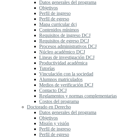
Datos generales del programa
Objetivos
Perfil de ingreso
Perfil de egreso
Mapa curricular dcj
Contenidos mínimos
Requisitos de ingreso DCJ
Requisitos de egreso DCJ
Procesos administrativos DCJ
Núcleo académico DCJ
Lineas de investigación DCJ
Productividad académica
Tutorías
Vinculación con la sociedad
Alumnos matriculados
Medios de verificación DCJ
Contacto DCJ
Reglamentos y normas complementarias
Costos del programa
Doctorado en Derecho
Datos generales del programa
Objetivos
Misión y visión
Perfil de ingreso
Perfil de egreso