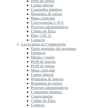
Perfil de egreso
Campo laboral
Contenidos mínimos
Requisitos de egreso
Mapa curricular
Convocatorias C.D.S
Procesos administrativos
Código de Ética
Plan: CSE 11
Contacto
Licenciatura en Criminología
Datos generales del programa
Objetivos
Misión y visión
Perfil de ingreso
Perfil de egreso
Mapa curricular
Campo laboral
Requisitos de ingreso
Requisitos de egreso
Procesos administrativos
Contenidos mínimos
Convocatorias
Código de Ética
Contacto