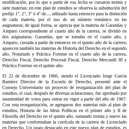
modificación, por lo que a partir de esa fecha se cursaron treinta y
siete materias; en este plan de estudios se observa la substitución del
prefijo 1°, 2°, 3° ó 4° de..., utilizado hasta entonces para la distinción
de cada materia, por el uso de un número románico en las
asignaturas; de igual forma, se aprecia que la materia de Garantías y
Amparo correspondiente al cuarto año de la carrera, se dividió en
dos asignaturas: Garantías, que se tomaba en el cuarto año, y
Amparo, cursada a partir de entonces en el quinto año de la carrera;
aparecen también las materias de Historia del Derecho en el segundo
año, Notariado y Práctica Forense en el cuarto año de la carrera,
Derecho Fiscal, Derecho Procesal Fiscal, Derecho Mercantil III y
Práctica Forense en el quinto año.
El 22 de diciembre de 1966, siendo el Licenciado Jorge García
Ramírez Director de la Escuela de Derecho, presentó ante el
Consejo Universitario un proyecto de reorganización del plan de
estudios, el cual, después de diversas aclaraciones, fue aprobado por
unanimidad de votos para entrar en vigor a partir del año de 1967.
Con esta reorganización, se agregaron dos materias más al plan de
estudios, Historia de las Ideas Políticas en el primer año y II de
Filosofía del Derecho en el quinto año, sumando treinta y nueve las
materias que conformaban la currícula de la carrera de Licenciado
en Derecho. Un rasgo destacado en este nuevo plan de estudios, es