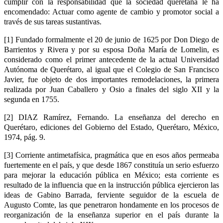
cumplir con la responsabilidad que la sociedad queretana le ha
encomendado: Actuar como agente de cambio y promotor social a
través de sus tareas sustantivas.
[1] Fundado formalmente el 20 de junio de 1625 por Don Diego de
Barrientos y Rivera y por su esposa Doña María de Lomelin, es
considerado como el primer antecedente de la actual Universidad
Autónoma de Querétaro, al igual que el Colegio de San Francisco
Javier, fue objeto de dos importantes remodelaciones, la primera
realizada por Juan Caballero y Osio a finales del siglo XII y la
segunda en 1755.
[2] DIAZ Ramírez, Fernando. La enseñanza del derecho en
Querétaro, ediciones del Gobierno del Estado, Querétaro, México,
1974, pág. 9.
[3] Corriente antimetafísica, pragmática que en esos años permeaba
fuertemente en el país, y que desde 1867 constituía un serio esfuerzo
para mejorar la educación pública en México; esta corriente es
resultado de la influencia que en la instrucción pública ejercieron las
ideas de Gabino Barrada, ferviente seguidor de la escuela de
Augusto Comte, las que penetraron hondamente en los procesos de
reorganización de la enseñanza superior en el país durante la