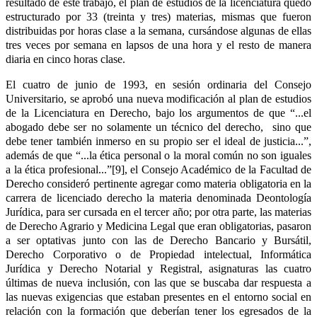
resultado de este trabajo, el plan de estudios de la licenciatura quedó
estructurado por 33 (treinta y tres) materias, mismas que fueron
distribuidas por horas clase a la semana, cursándose algunas de ellas
tres veces por semana en lapsos de una hora y el resto de manera
diaria en cinco horas clase.
El cuatro de junio de 1993, en sesión ordinaria del Consejo
Universitario, se aprobó una nueva modificación al plan de estudios
de la Licenciatura en Derecho, bajo los argumentos de que “...el
abogado debe ser no solamente un técnico del derecho, sino que
debe tener también inmerso en su propio ser el ideal de justicia...”,
además de que “...la ética personal o la moral común no son iguales
a la ética profesional...”[9], el Consejo Académico de la Facultad de
Derecho consideró pertinente agregar como materia obligatoria en la
carrera de licenciado derecho la materia denominada Deontología
Jurídica, para ser cursada en el tercer año; por otra parte, las materias
de Derecho Agrario y Medicina Legal que eran obligatorias, pasaron
a ser optativas junto con las de Derecho Bancario y Bursátil,
Derecho Corporativo o de Propiedad intelectual, Informática
Jurídica y Derecho Notarial y Registral, asignaturas las cuatro
últimas de nueva inclusión, con las que se buscaba dar respuesta a
las nuevas exigencias que estaban presentes en el entorno social en
relación con la formación que deberían tener los egresados de la