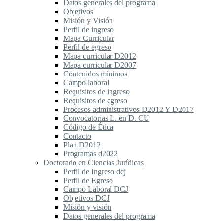
Datos generales del programa
Objetivos
Misión y Visión
Perfil de ingreso
Mapa Curricular
Perfil de egreso
Mapa curricular D2012
Mapa curricular D2007
Contenidos mínimos
Campo laboral
Requisitos de ingreso
Requisitos de egreso
Procesos administrativos D2012 Y D2017
Convocatorias L. en D. CU
Código de Ética
Contacto
Plan D2012
Programas d2022
Doctorado en Ciencias Jurídicas
Perfil de Ingreso dcj
Perfil de Egreso
Campo Laboral DCJ
Objetivos DCJ
Misión y visión
Datos generales del programa