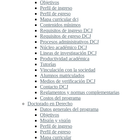
Objetivos
Perfil de ingreso
Perfil de egreso
Mapa curricular dcj
Contenidos mínimos
Requisitos de ingreso DCJ
Requisitos de egreso DCJ
Procesos administrativos DCJ
Núcleo académico DCJ
Lineas de investigación DCJ
Productividad académica
Tutorías
Vinculación con la sociedad
Alumnos matriculados
Medios de verificación DCJ
Contacto DCJ
Reglamentos y normas complementarias
Costos del programa
Doctorado en Derecho
Datos generales del programa
Objetivos
Misión y visión
Perfil de ingreso
Perfil de egreso
Mapa curricular