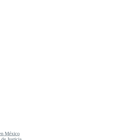
 en México
de Justicia