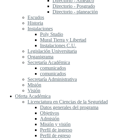
Directorio - Amealco
Directorio - Posgrado
Directorio - planeación
Escudos
Historia
Instalaciones
Poly Studio
Mural Tierra y Libertad
Instalaciones C.U.
Legislación Universitaria
Organigrama
Secretaría Académica
comunicados
comunicados
Secretaría Administrativa
Misión
Visión
Oferta Académica
Licenciatura en Ciencias de la Seguridad
Datos generales del programa
Objetivos
Admisión
Misión y visión
Perfil de ingreso
Perfil de egreso