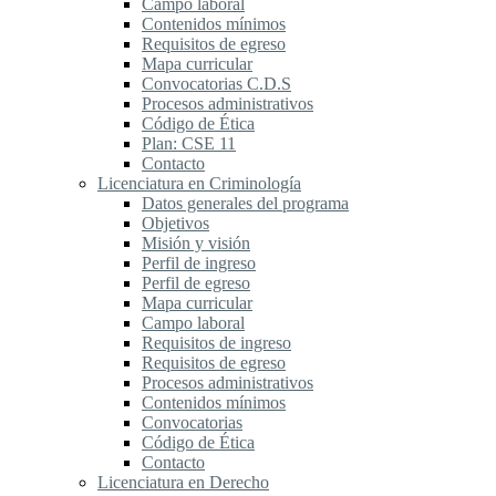
Campo laboral
Contenidos mínimos
Requisitos de egreso
Mapa curricular
Convocatorias C.D.S
Procesos administrativos
Código de Ética
Plan: CSE 11
Contacto
Licenciatura en Criminología
Datos generales del programa
Objetivos
Misión y visión
Perfil de ingreso
Perfil de egreso
Mapa curricular
Campo laboral
Requisitos de ingreso
Requisitos de egreso
Procesos administrativos
Contenidos mínimos
Convocatorias
Código de Ética
Contacto
Licenciatura en Derecho