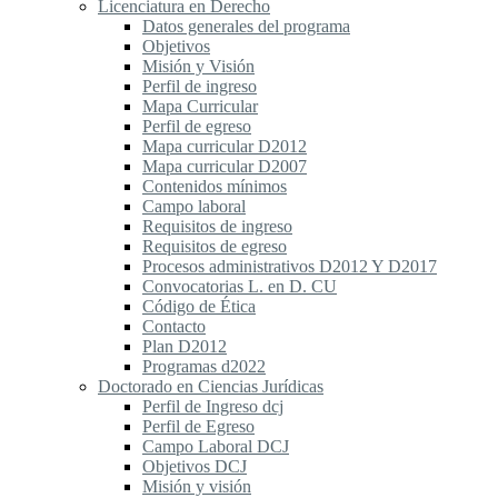
Licenciatura en Derecho
Datos generales del programa
Objetivos
Misión y Visión
Perfil de ingreso
Mapa Curricular
Perfil de egreso
Mapa curricular D2012
Mapa curricular D2007
Contenidos mínimos
Campo laboral
Requisitos de ingreso
Requisitos de egreso
Procesos administrativos D2012 Y D2017
Convocatorias L. en D. CU
Código de Ética
Contacto
Plan D2012
Programas d2022
Doctorado en Ciencias Jurídicas
Perfil de Ingreso dcj
Perfil de Egreso
Campo Laboral DCJ
Objetivos DCJ
Misión y visión