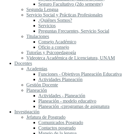
Seguro Facultativo (2do semestre)
Segunda Lengua
S​ervicio Social y Prácticas Profesionales
¿Quiénes Somos?
Servicios
Preguntas Frecuentes, Servicio Social
Titulaciones
Consejo Académico
Oficio a consejo
Tutorías y Psicopedagogía
Videoteca Académica de Licenciatura, UNAM
Docentes
Academias
Funciones - Objetivos Planeación Educativa
Actividades Planeación
Gestión Docente
Planeación
Actividades - Planeación
Planeación - modelo educativo
Planeación -cprogramas de asignatura
Investigación
Jefatura de Posgrado
Comunicados Posgrado
Contactos posgrado
Manejo de la lengua