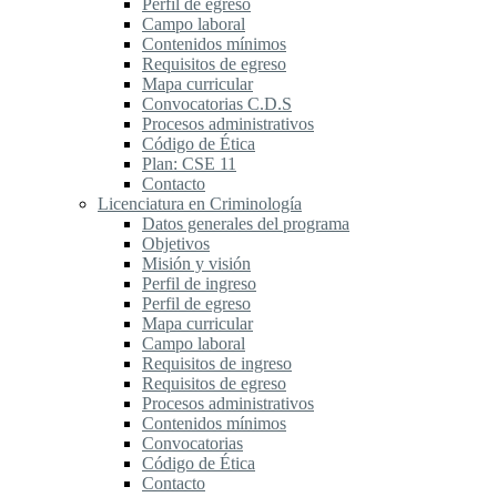
Perfil de egreso
Campo laboral
Contenidos mínimos
Requisitos de egreso
Mapa curricular
Convocatorias C.D.S
Procesos administrativos
Código de Ética
Plan: CSE 11
Contacto
Licenciatura en Criminología
Datos generales del programa
Objetivos
Misión y visión
Perfil de ingreso
Perfil de egreso
Mapa curricular
Campo laboral
Requisitos de ingreso
Requisitos de egreso
Procesos administrativos
Contenidos mínimos
Convocatorias
Código de Ética
Contacto