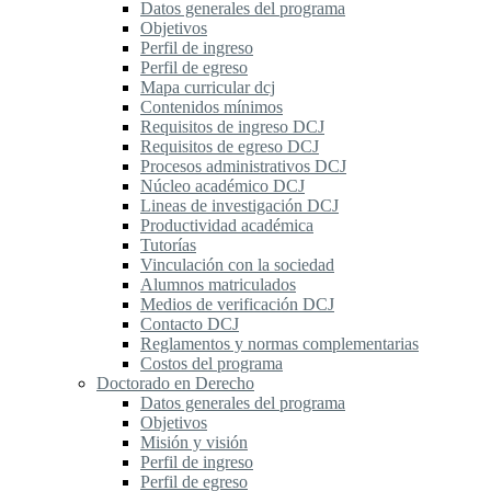
Datos generales del programa
Objetivos
Perfil de ingreso
Perfil de egreso
Mapa curricular dcj
Contenidos mínimos
Requisitos de ingreso DCJ
Requisitos de egreso DCJ
Procesos administrativos DCJ
Núcleo académico DCJ
Lineas de investigación DCJ
Productividad académica
Tutorías
Vinculación con la sociedad
Alumnos matriculados
Medios de verificación DCJ
Contacto DCJ
Reglamentos y normas complementarias
Costos del programa
Doctorado en Derecho
Datos generales del programa
Objetivos
Misión y visión
Perfil de ingreso
Perfil de egreso