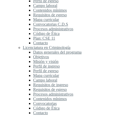
Perfil de egreso
Campo laboral
Contenidos mínimos
Requisitos de egreso
Mapa curricular
Convocatorias C.D.S
Procesos administrativos
Código de Ética
Plan: CSE 11
Contacto
Licenciatura en Criminología
Datos generales del programa
Objetivos
Misión y visión
Perfil de ingreso
Perfil de egreso
Mapa curricular
Campo laboral
Requisitos de ingreso
Requisitos de egreso
Procesos administrativos
Contenidos mínimos
Convocatorias
Código de Ética
Contacto