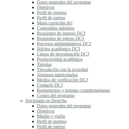
Datos generales del programa
Objetivos
Perfil de ingreso
Perfil de egreso
Mapa curricular dcj
Contenidos mínimos
Requisitos de ingreso DCJ
Requisitos de egreso DCJ
Procesos administrativos DCJ
Núcleo académico DCJ
Lineas de investigación DCJ
Productividad académica
Tutorías
Vinculación con la sociedad
Alumnos matriculados
Medios de verificación DCJ
Contacto DCJ
Reglamentos y normas complementarias
Costos del programa
Doctorado en Derecho
Datos generales del programa
Objetivos
Misión y visión
Perfil de ingreso
Perfil de egreso