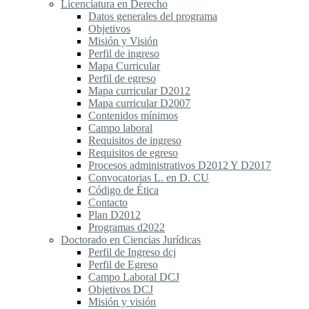
Licenciatura en Derecho
Datos generales del programa
Objetivos
Misión y Visión
Perfil de ingreso
Mapa Curricular
Perfil de egreso
Mapa curricular D2012
Mapa curricular D2007
Contenidos mínimos
Campo laboral
Requisitos de ingreso
Requisitos de egreso
Procesos administrativos D2012 Y D2017
Convocatorias L. en D. CU
Código de Ética
Contacto
Plan D2012
Programas d2022
Doctorado en Ciencias Jurídicas
Perfil de Ingreso dcj
Perfil de Egreso
Campo Laboral DCJ
Objetivos DCJ
Misión y visión