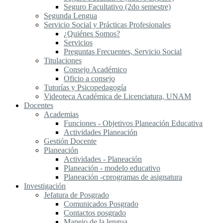
Seguro Facultativo (2do semestre)
Segunda Lengua
S​ervicio Social y Prácticas Profesionales
¿Quiénes Somos?
Servicios
Preguntas Frecuentes, Servicio Social
Titulaciones
Consejo Académico
Oficio a consejo
Tutorías y Psicopedagogía
Videoteca Académica de Licenciatura, UNAM
Docentes
Academias
Funciones - Objetivos Planeación Educativa
Actividades Planeación
Gestión Docente
Planeación
Actividades - Planeación
Planeación - modelo educativo
Planeación -cprogramas de asignatura
Investigación
Jefatura de Posgrado
Comunicados Posgrado
Contactos posgrado
Manejo de la lengua