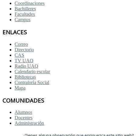
Coordinaciones
Bachilleres
Facultades
Campus
ENLACES
Correo
Directorio
CAS
TV UAQ
Radio UAQ
Calendario escolar
Bibliotecas
Contraloría Social
Mapa
COMUNIDADES
Alumnos
Docentes
Administración
¿Tienes alguna observación que enriquezca este sitio web?