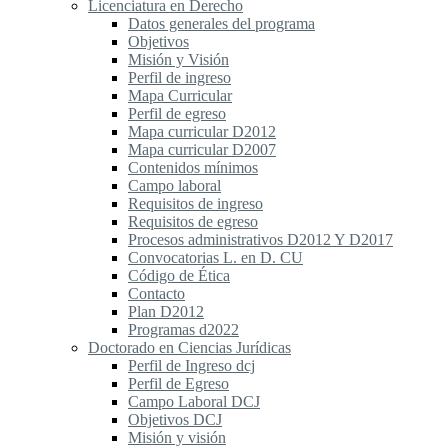
Licenciatura en Derecho
Datos generales del programa
Objetivos
Misión y Visión
Perfil de ingreso
Mapa Curricular
Perfil de egreso
Mapa curricular D2012
Mapa curricular D2007
Contenidos mínimos
Campo laboral
Requisitos de ingreso
Requisitos de egreso
Procesos administrativos D2012 Y D2017
Convocatorias L. en D. CU
Código de Ética
Contacto
Plan D2012
Programas d2022
Doctorado en Ciencias Jurídicas
Perfil de Ingreso dcj
Perfil de Egreso
Campo Laboral DCJ
Objetivos DCJ
Misión y visión