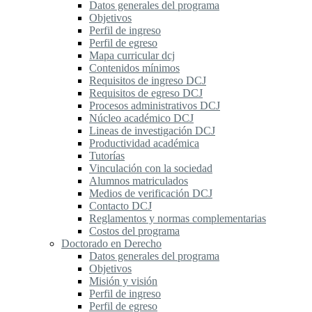
Datos generales del programa
Objetivos
Perfil de ingreso
Perfil de egreso
Mapa curricular dcj
Contenidos mínimos
Requisitos de ingreso DCJ
Requisitos de egreso DCJ
Procesos administrativos DCJ
Núcleo académico DCJ
Lineas de investigación DCJ
Productividad académica
Tutorías
Vinculación con la sociedad
Alumnos matriculados
Medios de verificación DCJ
Contacto DCJ
Reglamentos y normas complementarias
Costos del programa
Doctorado en Derecho
Datos generales del programa
Objetivos
Misión y visión
Perfil de ingreso
Perfil de egreso