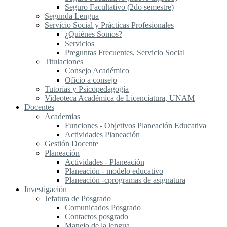
Seguro Facultativo (2do semestre)
Segunda Lengua
S​ervicio Social y Prácticas Profesionales
¿Quiénes Somos?
Servicios
Preguntas Frecuentes, Servicio Social
Titulaciones
Consejo Académico
Oficio a consejo
Tutorías y Psicopedagogía
Videoteca Académica de Licenciatura, UNAM
Docentes
Academias
Funciones - Objetivos Planeación Educativa
Actividades Planeación
Gestión Docente
Planeación
Actividades - Planeación
Planeación - modelo educativo
Planeación -cprogramas de asignatura
Investigación
Jefatura de Posgrado
Comunicados Posgrado
Contactos posgrado
Manejo de la lengua