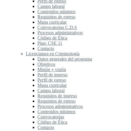
Perfil de egreso
Campo laboral
Contenidos mínimos
Requisitos de egreso
Mapa curricular
Convocatorias C.D.S
Procesos administrativos
Código de Ética
Plan: CSE 11
Contacto
Licenciatura en Criminología
Datos generales del programa
Objetivos
Misión y visión
Perfil de ingreso
Perfil de egreso
Mapa curricular
Campo laboral
Requisitos de ingreso
Requisitos de egreso
Procesos administrativos
Contenidos mínimos
Convocatorias
Código de Ética
Contacto