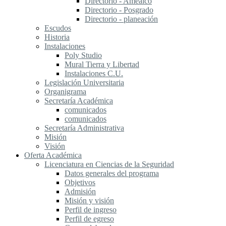
Directorio - Amealco
Directorio - Posgrado
Directorio - planeación
Escudos
Historia
Instalaciones
Poly Studio
Mural Tierra y Libertad
Instalaciones C.U.
Legislación Universitaria
Organigrama
Secretaría Académica
comunicados
comunicados
Secretaría Administrativa
Misión
Visión
Oferta Académica
Licenciatura en Ciencias de la Seguridad
Datos generales del programa
Objetivos
Admisión
Misión y visión
Perfil de ingreso
Perfil de egreso