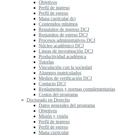
Objetivos
Perfil de ingreso
Perfil de egreso
Mapa curricular dcj
Contenidos mínimos
Requisitos de ingreso DCJ
Requisitos de egreso DCJ
Procesos administrativos DCJ
Núcleo académico DCJ
Lineas de investigación DCJ
Productividad académica
Tutorías
Vinculación con la sociedad
Alumnos matriculados
Medios de verificación DCJ
Contacto DCJ
Reglamentos y normas complementarias
Costos del programa
Doctorado en Derecho
Datos generales del programa
Objetivos
Misión y visión
Perfil de ingreso
Perfil de egreso
Mapa curricular