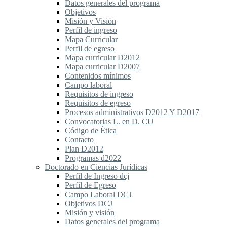
Datos generales del programa
Objetivos
Misión y Visión
Perfil de ingreso
Mapa Curricular
Perfil de egreso
Mapa curricular D2012
Mapa curricular D2007
Contenidos mínimos
Campo laboral
Requisitos de ingreso
Requisitos de egreso
Procesos administrativos D2012 Y D2017
Convocatorias L. en D. CU
Código de Ética
Contacto
Plan D2012
Programas d2022
Doctorado en Ciencias Jurídicas
Perfil de Ingreso dcj
Perfil de Egreso
Campo Laboral DCJ
Objetivos DCJ
Misión y visión
Datos generales del programa