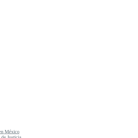
 en México
de Justicia