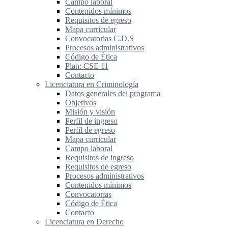
Campo laboral
Contenidos mínimos
Requisitos de egreso
Mapa curricular
Convocatorias C.D.S
Procesos administrativos
Código de Ética
Plan: CSE 11
Contacto
Licenciatura en Criminología
Datos generales del programa
Objetivos
Misión y visión
Perfil de ingreso
Perfil de egreso
Mapa curricular
Campo laboral
Requisitos de ingreso
Requisitos de egreso
Procesos administrativos
Contenidos mínimos
Convocatorias
Código de Ética
Contacto
Licenciatura en Derecho