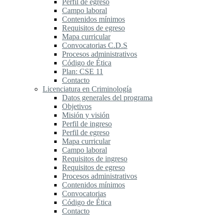
Perfil de egreso
Campo laboral
Contenidos mínimos
Requisitos de egreso
Mapa curricular
Convocatorias C.D.S
Procesos administrativos
Código de Ética
Plan: CSE 11
Contacto
Licenciatura en Criminología
Datos generales del programa
Objetivos
Misión y visión
Perfil de ingreso
Perfil de egreso
Mapa curricular
Campo laboral
Requisitos de ingreso
Requisitos de egreso
Procesos administrativos
Contenidos mínimos
Convocatorias
Código de Ética
Contacto