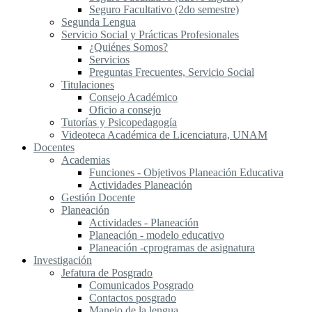
Seguro Facultativo (2do semestre)
Segunda Lengua
S​ervicio Social y Prácticas Profesionales
¿Quiénes Somos?
Servicios
Preguntas Frecuentes, Servicio Social
Titulaciones
Consejo Académico
Oficio a consejo
Tutorías y Psicopedagogía
Videoteca Académica de Licenciatura, UNAM
Docentes
Academias
Funciones - Objetivos Planeación Educativa
Actividades Planeación
Gestión Docente
Planeación
Actividades - Planeación
Planeación - modelo educativo
Planeación -cprogramas de asignatura
Investigación
Jefatura de Posgrado
Comunicados Posgrado
Contactos posgrado
Manejo de la lengua