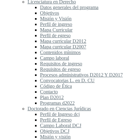
Licenciatura en Derecho
Datos generales del programa
Objetivos
Misión y Visión
Perfil de ingreso
Mapa Curricular
Perfil de egreso
Mapa curricular D2012
Mapa curricular D2007
Contenidos mínimos
Campo laboral
Requisitos de ingreso
Requisitos de egreso
Procesos administrativos D2012 Y D2017
Convocatorias L. en D. CU
Código de Ética
Contacto
Plan D2012
Programas d2022
Doctorado en Ciencias Jurídicas
Perfil de Ingreso dcj
Perfil de Egreso
Campo Laboral DCJ
Objetivos DCJ
Misión y visión