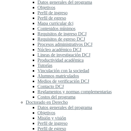
Datos generales del programa
Objetivos
Perfil de ingreso
Perfil de egreso
Mapa curricular dcj
Contenidos mínimos
Requisitos de ingreso DCJ
Requisitos de egreso DCJ
Procesos administrativos DCJ
Núcleo académico DCJ
Lineas de investigación DCJ
Productividad académica
Tutorías
Vinculación con la sociedad
Alumnos matriculados
Medios de verificación DCJ
Contacto DCJ
Reglamentos y normas complementarias
Costos del programa
Doctorado en Derecho
Datos generales del programa
Objetivos
Misión y visión
Perfil de ingreso
Perfil de egreso