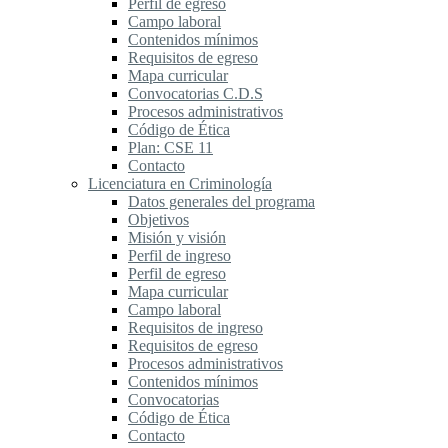
Perfil de egreso
Campo laboral
Contenidos mínimos
Requisitos de egreso
Mapa curricular
Convocatorias C.D.S
Procesos administrativos
Código de Ética
Plan: CSE 11
Contacto
Licenciatura en Criminología
Datos generales del programa
Objetivos
Misión y visión
Perfil de ingreso
Perfil de egreso
Mapa curricular
Campo laboral
Requisitos de ingreso
Requisitos de egreso
Procesos administrativos
Contenidos mínimos
Convocatorias
Código de Ética
Contacto