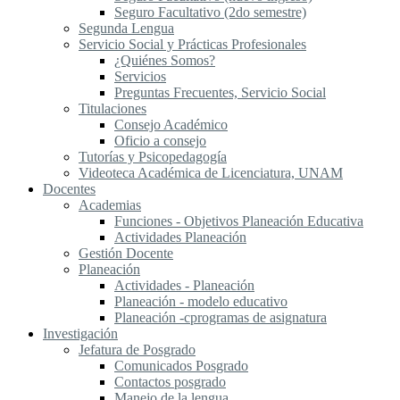
Seguro Facultativo (2do semestre)
Segunda Lengua
S​ervicio Social y Prácticas Profesionales
¿Quiénes Somos?
Servicios
Preguntas Frecuentes, Servicio Social
Titulaciones
Consejo Académico
Oficio a consejo
Tutorías y Psicopedagogía
Videoteca Académica de Licenciatura, UNAM
Docentes
Academias
Funciones - Objetivos Planeación Educativa
Actividades Planeación
Gestión Docente
Planeación
Actividades - Planeación
Planeación - modelo educativo
Planeación -cprogramas de asignatura
Investigación
Jefatura de Posgrado
Comunicados Posgrado
Contactos posgrado
Manejo de la lengua