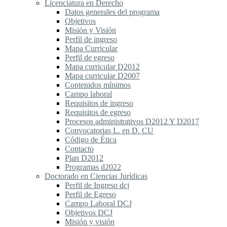
Licenciatura en Derecho
Datos generales del programa
Objetivos
Misión y Visión
Perfil de ingreso
Mapa Curricular
Perfil de egreso
Mapa curricular D2012
Mapa curricular D2007
Contenidos mínimos
Campo laboral
Requisitos de ingreso
Requisitos de egreso
Procesos administrativos D2012 Y D2017
Convocatorias L. en D. CU
Código de Ética
Contacto
Plan D2012
Programas d2022
Doctorado en Ciencias Jurídicas
Perfil de Ingreso dcj
Perfil de Egreso
Campo Laboral DCJ
Objetivos DCJ
Misión y visión