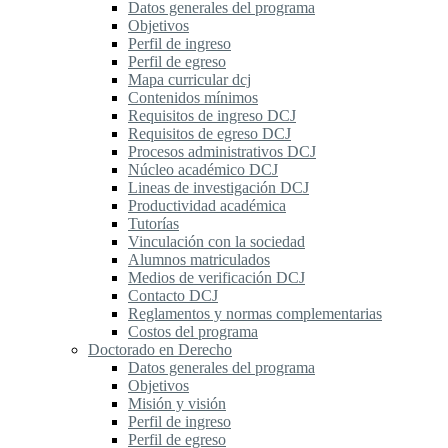
Datos generales del programa
Objetivos
Perfil de ingreso
Perfil de egreso
Mapa curricular dcj
Contenidos mínimos
Requisitos de ingreso DCJ
Requisitos de egreso DCJ
Procesos administrativos DCJ
Núcleo académico DCJ
Lineas de investigación DCJ
Productividad académica
Tutorías
Vinculación con la sociedad
Alumnos matriculados
Medios de verificación DCJ
Contacto DCJ
Reglamentos y normas complementarias
Costos del programa
Doctorado en Derecho
Datos generales del programa
Objetivos
Misión y visión
Perfil de ingreso
Perfil de egreso