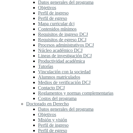
Datos generales del programa
Objetivos
Perfil de ingreso
Perfil de egreso
Mapa curricular dcj
Contenidos mínimos
Requisitos de ingreso DCJ
Requisitos de egreso DCJ
Procesos administrativos DCJ
Núcleo académico DCJ
Lineas de investigación DCJ
Productividad académica
Tutorías
Vinculación con la sociedad
Alumnos matriculados
Medios de verificación DCJ
Contacto DCJ
Reglamentos y normas complementarias
Costos del programa
Doctorado en Derecho
Datos generales del programa
Objetivos
Misión y visión
Perfil de ingreso
Perfil de egreso