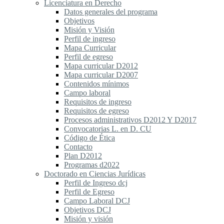
Licenciatura en Derecho
Datos generales del programa
Objetivos
Misión y Visión
Perfil de ingreso
Mapa Curricular
Perfil de egreso
Mapa curricular D2012
Mapa curricular D2007
Contenidos mínimos
Campo laboral
Requisitos de ingreso
Requisitos de egreso
Procesos administrativos D2012 Y D2017
Convocatorias L. en D. CU
Código de Ética
Contacto
Plan D2012
Programas d2022
Doctorado en Ciencias Jurídicas
Perfil de Ingreso dcj
Perfil de Egreso
Campo Laboral DCJ
Objetivos DCJ
Misión y visión