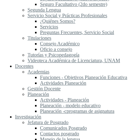
Seguro Facultativo (2do semestre)
Segunda Lengua
S​ervicio Social y Prácticas Profesionales
¿Quiénes Somos?
Servicios
Preguntas Frecuentes, Servicio Social
Titulaciones
Consejo Académico
Oficio a consejo
Tutorías y Psicopedagogía
Videoteca Académica de Licenciatura, UNAM
Docentes
Academias
Funciones - Objetivos Planeación Educativa
Actividades Planeación
Gestión Docente
Planeación
Actividades - Planeación
Planeación - modelo educativo
Planeación -cprogramas de asignatura
Investigación
Jefatura de Posgrado
Comunicados Posgrado
Contactos posgrado
Manejo de la lengua