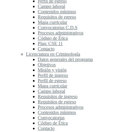
Perfil de egreso
Campo laboral
Contenidos mínimos
Requisitos de egreso
Mapa curricular
Convocatorias C.D.S
Procesos administrativos
Código de Ética
Plan: CSE 11
Contacto
Licenciatura en Criminología
Datos generales del programa
Objetivos
Misión y visión
Perfil de ingreso
Perfil de egreso
Mapa curricular
Campo laboral
Requisitos de ingreso
Requisitos de egreso
Procesos administrativos
Contenidos mínimos
Convocatorias
Código de Ética
Contacto