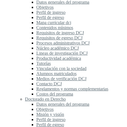
Datos generales del programa
Objetivos
Perfil de ingreso
Perfil de egreso
Mapa curricular dcj
Contenidos mínimos
Requisitos de ingreso DCJ
Requisitos de egreso DCJ
Procesos administrativos DCJ
Núcleo académico DCJ
Lineas de investigación DCJ
Productividad académica
Tutorías
Vinculación con la sociedad
Alumnos matriculados
Medios de verificación DCJ
Contacto DCJ
Reglamentos y normas complementarias
Costos del programa
Doctorado en Derecho
Datos generales del programa
Objetivos
Misión y visión
Perfil de ingreso
Perfil de egreso