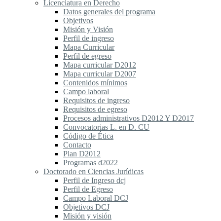
Licenciatura en Derecho
Datos generales del programa
Objetivos
Misión y Visión
Perfil de ingreso
Mapa Curricular
Perfil de egreso
Mapa curricular D2012
Mapa curricular D2007
Contenidos mínimos
Campo laboral
Requisitos de ingreso
Requisitos de egreso
Procesos administrativos D2012 Y D2017
Convocatorias L. en D. CU
Código de Ética
Contacto
Plan D2012
Programas d2022
Doctorado en Ciencias Jurídicas
Perfil de Ingreso dcj
Perfil de Egreso
Campo Laboral DCJ
Objetivos DCJ
Misión y visión