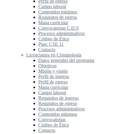
Perfil de egreso
Campo laboral
Contenidos mínimos
Requisitos de egreso
Mapa curricular
Convocatorias C.D.S
Procesos administrativos
Código de Ética
Plan: CSE 11
Contacto
Licenciatura en Criminología
Datos generales del programa
Objetivos
Misión y visión
Perfil de ingreso
Perfil de egreso
Mapa curricular
Campo laboral
Requisitos de ingreso
Requisitos de egreso
Procesos administrativos
Contenidos mínimos
Convocatorias
Código de Ética
Contacto