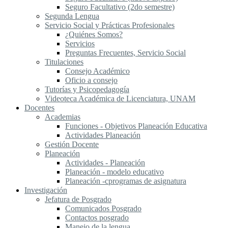
Seguro Facultativo (2do semestre)
Segunda Lengua
S​ervicio Social y Prácticas Profesionales
¿Quiénes Somos?
Servicios
Preguntas Frecuentes, Servicio Social
Titulaciones
Consejo Académico
Oficio a consejo
Tutorías y Psicopedagogía
Videoteca Académica de Licenciatura, UNAM
Docentes
Academias
Funciones - Objetivos Planeación Educativa
Actividades Planeación
Gestión Docente
Planeación
Actividades - Planeación
Planeación - modelo educativo
Planeación -cprogramas de asignatura
Investigación
Jefatura de Posgrado
Comunicados Posgrado
Contactos posgrado
Manejo de la lengua