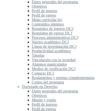
Datos generales del programa
Objetivos
Perfil de ingreso
Perfil de egreso
Mapa curricular dcj
Contenidos mínimos
Requisitos de ingreso DCJ
Requisitos de egreso DCJ
Procesos administrativos DCJ
Núcleo académico DCJ
Lineas de investigación DCJ
Productividad académica
Tutorías
Vinculación con la sociedad
Alumnos matriculados
Medios de verificación DCJ
Contacto DCJ
Reglamentos y normas complementarias
Costos del programa
Doctorado en Derecho
Datos generales del programa
Objetivos
Misión y visión
Perfil de ingreso
Perfil de egreso