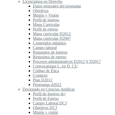
Licenciatura en Derecho
Datos generales del programa
Objetivos
Misión y Visión
Perfil de ingreso
Mapa Curricular
Perfil de egreso
Mapa curricular D2012
Mapa curricular D2007
Contenidos mínimos
Campo laboral
Requisitos de ingreso
Requisitos de egreso
Procesos administrativos D2012 Y D2017
Convocatorias L. en D. CU
Código de Ética
Contacto
Plan D2012
Programas d2022
Doctorado en Ciencias Jurídicas
Perfil de Ingreso dcj
Perfil de Egreso
Campo Laboral DCJ
Objetivos DCJ
Misión y visión