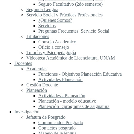
Seguro Facultativo (2do semestre)
Segunda Lengua
S​ervicio Social y Prácticas Profesionales
¿Quiénes Somos?
Servicios
Preguntas Frecuentes, Servicio Social
Titulaciones
Consejo Académico
Oficio a consejo
Tutorías y Psicopedagogía
Videoteca Académica de Licenciatura, UNAM
Docentes
Academias
Funciones - Objetivos Planeación Educativa
Actividades Planeación
Gestión Docente
Planeación
Actividades - Planeación
Planeación - modelo educativo
Planeación -cprogramas de asignatura
Investigación
Jefatura de Posgrado
Comunicados Posgrado
Contactos posgrado
Manejo de la lengua