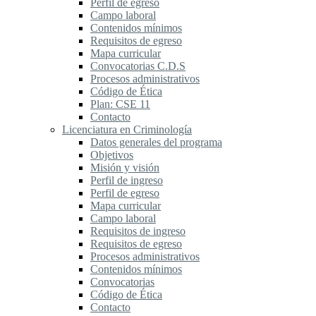
Perfil de egreso
Campo laboral
Contenidos mínimos
Requisitos de egreso
Mapa curricular
Convocatorias C.D.S
Procesos administrativos
Código de Ética
Plan: CSE 11
Contacto
Licenciatura en Criminología
Datos generales del programa
Objetivos
Misión y visión
Perfil de ingreso
Perfil de egreso
Mapa curricular
Campo laboral
Requisitos de ingreso
Requisitos de egreso
Procesos administrativos
Contenidos mínimos
Convocatorias
Código de Ética
Contacto