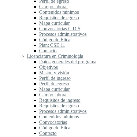
Perfil de egreso
Campo laboral
Contenidos mínimos
Requisitos de egreso
Mapa curricular
Convocatorias C.D.S
Procesos administrativos
Código de Ética
Plan: CSE 11
Contacto
Licenciatura en Criminología
Datos generales del programa
Objetivos
Misión y visión
Perfil de ingreso
Perfil de egreso
Mapa curricular
Campo laboral
Requisitos de ingreso
Requisitos de egreso
Procesos administrativos
Contenidos mínimos
Convocatorias
Código de Ética
Contacto