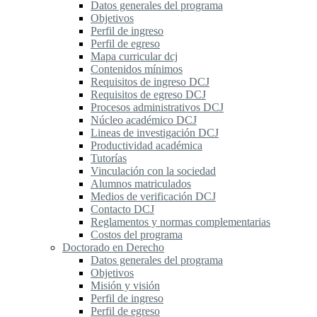
Datos generales del programa
Objetivos
Perfil de ingreso
Perfil de egreso
Mapa curricular dcj
Contenidos mínimos
Requisitos de ingreso DCJ
Requisitos de egreso DCJ
Procesos administrativos DCJ
Núcleo académico DCJ
Lineas de investigación DCJ
Productividad académica
Tutorías
Vinculación con la sociedad
Alumnos matriculados
Medios de verificación DCJ
Contacto DCJ
Reglamentos y normas complementarias
Costos del programa
Doctorado en Derecho
Datos generales del programa
Objetivos
Misión y visión
Perfil de ingreso
Perfil de egreso