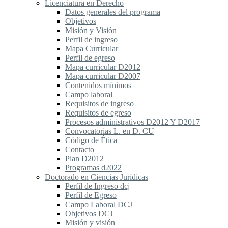
Licenciatura en Derecho
Datos generales del programa
Objetivos
Misión y Visión
Perfil de ingreso
Mapa Curricular
Perfil de egreso
Mapa curricular D2012
Mapa curricular D2007
Contenidos mínimos
Campo laboral
Requisitos de ingreso
Requisitos de egreso
Procesos administrativos D2012 Y D2017
Convocatorias L. en D. CU
Código de Ética
Contacto
Plan D2012
Programas d2022
Doctorado en Ciencias Jurídicas
Perfil de Ingreso dcj
Perfil de Egreso
Campo Laboral DCJ
Objetivos DCJ
Misión y visión