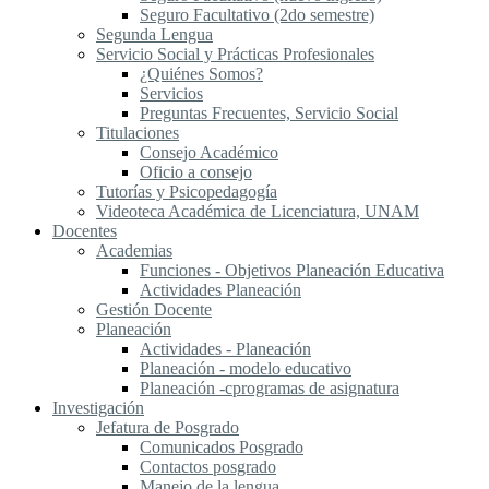
Seguro Facultativo (2do semestre)
Segunda Lengua
S​ervicio Social y Prácticas Profesionales
¿Quiénes Somos?
Servicios
Preguntas Frecuentes, Servicio Social
Titulaciones
Consejo Académico
Oficio a consejo
Tutorías y Psicopedagogía
Videoteca Académica de Licenciatura, UNAM
Docentes
Academias
Funciones - Objetivos Planeación Educativa
Actividades Planeación
Gestión Docente
Planeación
Actividades - Planeación
Planeación - modelo educativo
Planeación -cprogramas de asignatura
Investigación
Jefatura de Posgrado
Comunicados Posgrado
Contactos posgrado
Manejo de la lengua