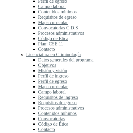
Perfil de egreso
Campo laboral
Contenidos mínimos
Requisitos de egreso
Mapa curricular
Convocatorias C.D.S
Procesos administrativos
Código de Ética
Plan: CSE 11
Contacto
Licenciatura en Criminología
Datos generales del programa
Objetivos
Misión y visión
Perfil de ingreso
Perfil de egreso
Mapa curricular
Campo laboral
Requisitos de ingreso
Requisitos de egreso
Procesos administrativos
Contenidos mínimos
Convocatorias
Código de Ética
Contacto