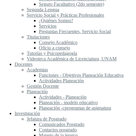
Seguro Facultativo (2do semestre)
Segunda Lengua
S​ervicio Social y Prácticas Profesionales
¿Quiénes Somos?
Servicios
Preguntas Frecuentes, Servicio Social
Titulaciones
Consejo Académico
Oficio a consejo
Tutorías y Psicopedagogía
Videoteca Académica de Licenciatura, UNAM
Docentes
Academias
Funciones - Objetivos Planeación Educativa
Actividades Planeación
Gestión Docente
Planeación
Actividades - Planeación
Planeación - modelo educativo
Planeación -cprogramas de asignatura
Investigación
Jefatura de Posgrado
Comunicados Posgrado
Contactos posgrado
Manejo de la lengua