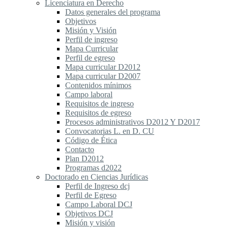
Licenciatura en Derecho
Datos generales del programa
Objetivos
Misión y Visión
Perfil de ingreso
Mapa Curricular
Perfil de egreso
Mapa curricular D2012
Mapa curricular D2007
Contenidos mínimos
Campo laboral
Requisitos de ingreso
Requisitos de egreso
Procesos administrativos D2012 Y D2017
Convocatorias L. en D. CU
Código de Ética
Contacto
Plan D2012
Programas d2022
Doctorado en Ciencias Jurídicas
Perfil de Ingreso dcj
Perfil de Egreso
Campo Laboral DCJ
Objetivos DCJ
Misión y visión