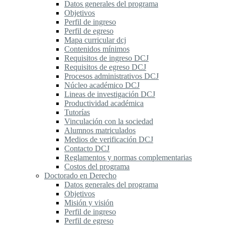
Datos generales del programa
Objetivos
Perfil de ingreso
Perfil de egreso
Mapa curricular dcj
Contenidos mínimos
Requisitos de ingreso DCJ
Requisitos de egreso DCJ
Procesos administrativos DCJ
Núcleo académico DCJ
Lineas de investigación DCJ
Productividad académica
Tutorías
Vinculación con la sociedad
Alumnos matriculados
Medios de verificación DCJ
Contacto DCJ
Reglamentos y normas complementarias
Costos del programa
Doctorado en Derecho
Datos generales del programa
Objetivos
Misión y visión
Perfil de ingreso
Perfil de egreso