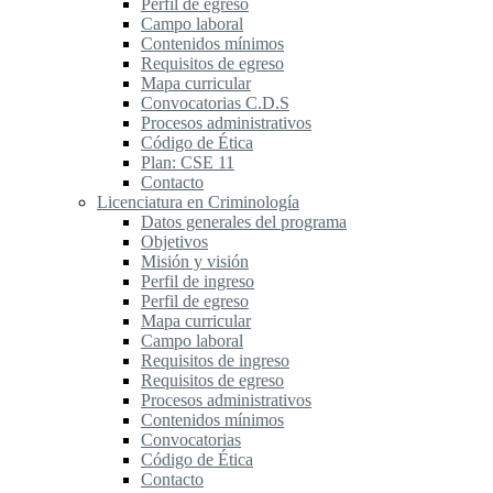
Perfil de egreso
Campo laboral
Contenidos mínimos
Requisitos de egreso
Mapa curricular
Convocatorias C.D.S
Procesos administrativos
Código de Ética
Plan: CSE 11
Contacto
Licenciatura en Criminología
Datos generales del programa
Objetivos
Misión y visión
Perfil de ingreso
Perfil de egreso
Mapa curricular
Campo laboral
Requisitos de ingreso
Requisitos de egreso
Procesos administrativos
Contenidos mínimos
Convocatorias
Código de Ética
Contacto