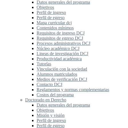
Datos generales del programa
Objetivos
Perfil de ingreso
Perfil de egreso
Mapa curricular dcj
Contenidos mínimos
Requisitos de ingreso DCJ
Requisitos de egreso DCJ
Procesos administrativos DCJ
Núcleo académico DCJ
Lineas de investigación DCJ
Productividad académica
Tutorías
Vinculación con la sociedad
Alumnos matriculados
Medios de verificación DCJ
Contacto DCJ
Reglamentos y normas complementarias
Costos del programa
Doctorado en Derecho
Datos generales del programa
Objetivos
Misión y visión
Perfil de ingreso
Perfil de egreso