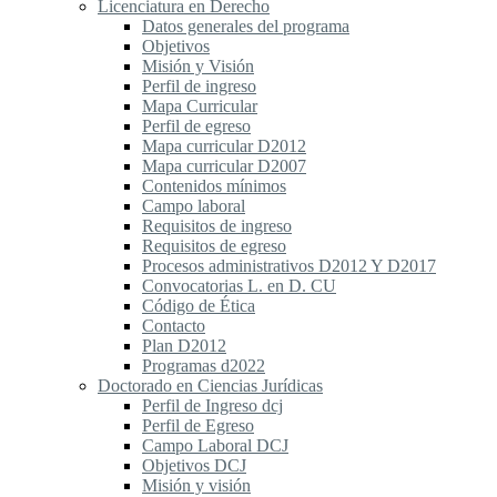
Licenciatura en Derecho
Datos generales del programa
Objetivos
Misión y Visión
Perfil de ingreso
Mapa Curricular
Perfil de egreso
Mapa curricular D2012
Mapa curricular D2007
Contenidos mínimos
Campo laboral
Requisitos de ingreso
Requisitos de egreso
Procesos administrativos D2012 Y D2017
Convocatorias L. en D. CU
Código de Ética
Contacto
Plan D2012
Programas d2022
Doctorado en Ciencias Jurídicas
Perfil de Ingreso dcj
Perfil de Egreso
Campo Laboral DCJ
Objetivos DCJ
Misión y visión