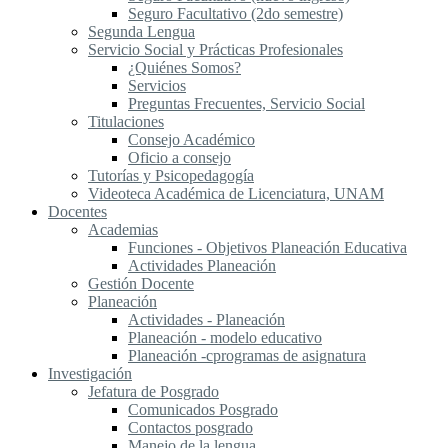
Seguro Facultativo (2do semestre)
Segunda Lengua
S​ervicio Social y Prácticas Profesionales
¿Quiénes Somos?
Servicios
Preguntas Frecuentes, Servicio Social
Titulaciones
Consejo Académico
Oficio a consejo
Tutorías y Psicopedagogía
Videoteca Académica de Licenciatura, UNAM
Docentes
Academias
Funciones - Objetivos Planeación Educativa
Actividades Planeación
Gestión Docente
Planeación
Actividades - Planeación
Planeación - modelo educativo
Planeación -cprogramas de asignatura
Investigación
Jefatura de Posgrado
Comunicados Posgrado
Contactos posgrado
Manejo de la lengua