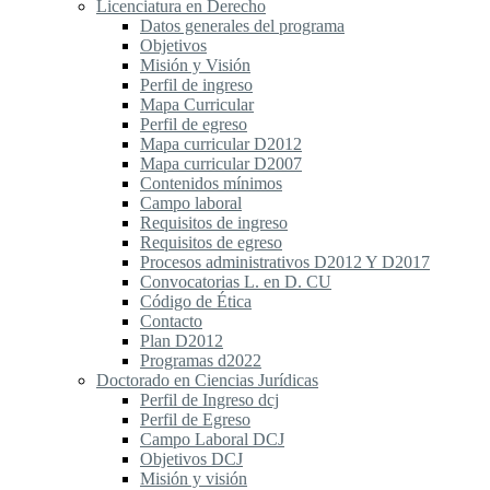
Licenciatura en Derecho
Datos generales del programa
Objetivos
Misión y Visión
Perfil de ingreso
Mapa Curricular
Perfil de egreso
Mapa curricular D2012
Mapa curricular D2007
Contenidos mínimos
Campo laboral
Requisitos de ingreso
Requisitos de egreso
Procesos administrativos D2012 Y D2017
Convocatorias L. en D. CU
Código de Ética
Contacto
Plan D2012
Programas d2022
Doctorado en Ciencias Jurídicas
Perfil de Ingreso dcj
Perfil de Egreso
Campo Laboral DCJ
Objetivos DCJ
Misión y visión