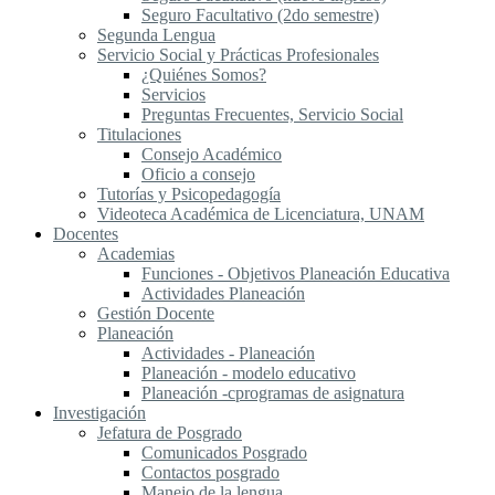
Seguro Facultativo (2do semestre)
Segunda Lengua
S​ervicio Social y Prácticas Profesionales
¿Quiénes Somos?
Servicios
Preguntas Frecuentes, Servicio Social
Titulaciones
Consejo Académico
Oficio a consejo
Tutorías y Psicopedagogía
Videoteca Académica de Licenciatura, UNAM
Docentes
Academias
Funciones - Objetivos Planeación Educativa
Actividades Planeación
Gestión Docente
Planeación
Actividades - Planeación
Planeación - modelo educativo
Planeación -cprogramas de asignatura
Investigación
Jefatura de Posgrado
Comunicados Posgrado
Contactos posgrado
Manejo de la lengua