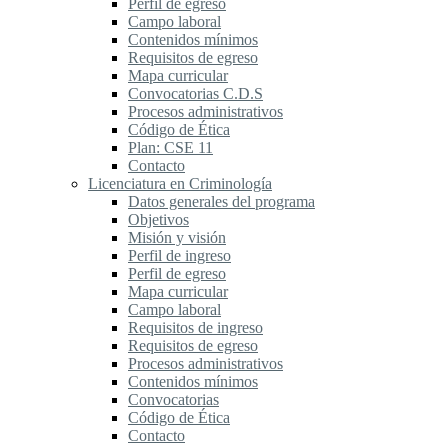
Perfil de egreso
Campo laboral
Contenidos mínimos
Requisitos de egreso
Mapa curricular
Convocatorias C.D.S
Procesos administrativos
Código de Ética
Plan: CSE 11
Contacto
Licenciatura en Criminología
Datos generales del programa
Objetivos
Misión y visión
Perfil de ingreso
Perfil de egreso
Mapa curricular
Campo laboral
Requisitos de ingreso
Requisitos de egreso
Procesos administrativos
Contenidos mínimos
Convocatorias
Código de Ética
Contacto