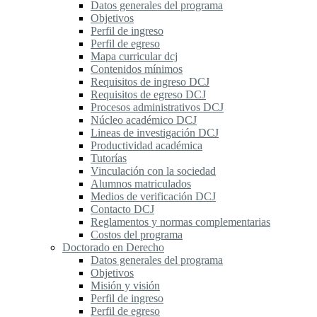
Datos generales del programa
Objetivos
Perfil de ingreso
Perfil de egreso
Mapa curricular dcj
Contenidos mínimos
Requisitos de ingreso DCJ
Requisitos de egreso DCJ
Procesos administrativos DCJ
Núcleo académico DCJ
Lineas de investigación DCJ
Productividad académica
Tutorías
Vinculación con la sociedad
Alumnos matriculados
Medios de verificación DCJ
Contacto DCJ
Reglamentos y normas complementarias
Costos del programa
Doctorado en Derecho
Datos generales del programa
Objetivos
Misión y visión
Perfil de ingreso
Perfil de egreso