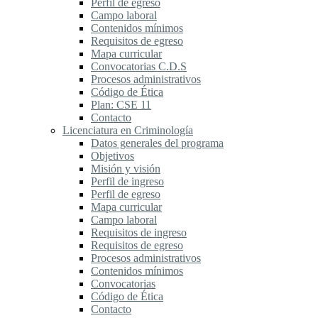
Perfil de egreso
Campo laboral
Contenidos mínimos
Requisitos de egreso
Mapa curricular
Convocatorias C.D.S
Procesos administrativos
Código de Ética
Plan: CSE 11
Contacto
Licenciatura en Criminología
Datos generales del programa
Objetivos
Misión y visión
Perfil de ingreso
Perfil de egreso
Mapa curricular
Campo laboral
Requisitos de ingreso
Requisitos de egreso
Procesos administrativos
Contenidos mínimos
Convocatorias
Código de Ética
Contacto