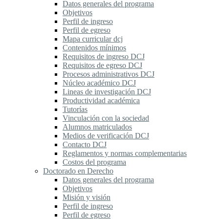
Datos generales del programa
Objetivos
Perfil de ingreso
Perfil de egreso
Mapa curricular dcj
Contenidos mínimos
Requisitos de ingreso DCJ
Requisitos de egreso DCJ
Procesos administrativos DCJ
Núcleo académico DCJ
Lineas de investigación DCJ
Productividad académica
Tutorías
Vinculación con la sociedad
Alumnos matriculados
Medios de verificación DCJ
Contacto DCJ
Reglamentos y normas complementarias
Costos del programa
Doctorado en Derecho
Datos generales del programa
Objetivos
Misión y visión
Perfil de ingreso
Perfil de egreso