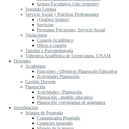
Seguro Facultativo (2do semestre)
Segunda Lengua
S​ervicio Social y Prácticas Profesionales
¿Quiénes Somos?
Servicios
Preguntas Frecuentes, Servicio Social
Titulaciones
Consejo Académico
Oficio a consejo
Tutorías y Psicopedagogía
Videoteca Académica de Licenciatura, UNAM
Docentes
Academias
Funciones - Objetivos Planeación Educativa
Actividades Planeación
Gestión Docente
Planeación
Actividades - Planeación
Planeación - modelo educativo
Planeación -cprogramas de asignatura
Investigación
Jefatura de Posgrado
Comunicados Posgrado
Contactos posgrado
Manejo de la lengua