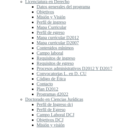
Licenciatura en Derecho
Datos generales del programa
Objetivos
Misión y Visión
Perfil de ingreso
Mapa Curricular
Perfil de egreso
Mapa curricular D2012
Mapa curricular D2007
Contenidos mínimos
Campo laboral
Requisitos de ingreso
Requisitos de egreso
Procesos administrativos D2012 Y D2017
Convocatorias L. en D. CU
Código de Ética
Contacto
Plan D2012
Programas d2022
Doctorado en Ciencias Jurídicas
Perfil de Ingreso dcj
Perfil de Egreso
Campo Laboral DCJ
Objetivos DCJ
Misión y visión