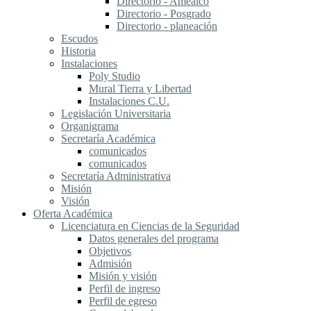
Directorio - Amealco
Directorio - Posgrado
Directorio - planeación
Escudos
Historia
Instalaciones
Poly Studio
Mural Tierra y Libertad
Instalaciones C.U.
Legislación Universitaria
Organigrama
Secretaría Académica
comunicados
comunicados
Secretaría Administrativa
Misión
Visión
Oferta Académica
Licenciatura en Ciencias de la Seguridad
Datos generales del programa
Objetivos
Admisión
Misión y visión
Perfil de ingreso
Perfil de egreso