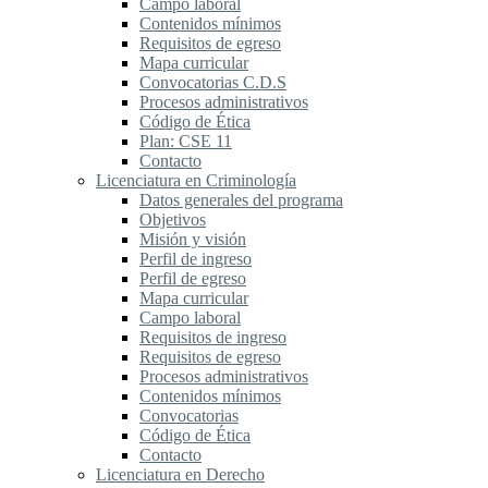
Campo laboral
Contenidos mínimos
Requisitos de egreso
Mapa curricular
Convocatorias C.D.S
Procesos administrativos
Código de Ética
Plan: CSE 11
Contacto
Licenciatura en Criminología
Datos generales del programa
Objetivos
Misión y visión
Perfil de ingreso
Perfil de egreso
Mapa curricular
Campo laboral
Requisitos de ingreso
Requisitos de egreso
Procesos administrativos
Contenidos mínimos
Convocatorias
Código de Ética
Contacto
Licenciatura en Derecho