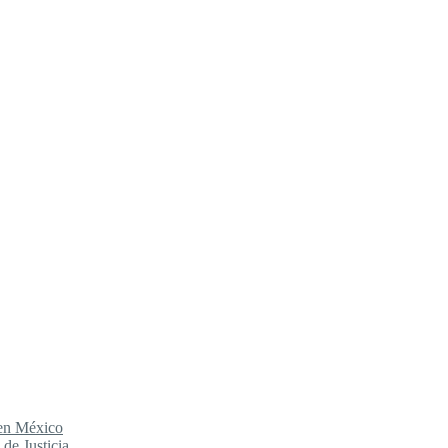
 en México
de Justicia