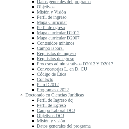
Datos generales del programa
Objetivos
Misión y Visión
Perfil de ingreso
Mapa Curricular
Perfil de egreso
Mapa curricular D2012
Mapa curricular D2007
Contenidos mínimos
Campo laboral
Requisitos de ingreso
Requisitos de egreso
Procesos administrativos D2012 Y D2017
Convocatorias L. en D. CU
Código de Ética
Contacto
Plan D2012
Programas d2022
Doctorado en Ciencias Jurídicas
Perfil de Ingreso dcj
Perfil de Egreso
Campo Laboral DCJ
Objetivos DCJ
Misión y visión
Datos generales del programa