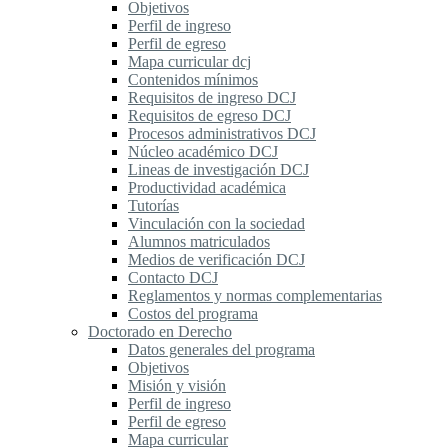
Objetivos
Perfil de ingreso
Perfil de egreso
Mapa curricular dcj
Contenidos mínimos
Requisitos de ingreso DCJ
Requisitos de egreso DCJ
Procesos administrativos DCJ
Núcleo académico DCJ
Lineas de investigación DCJ
Productividad académica
Tutorías
Vinculación con la sociedad
Alumnos matriculados
Medios de verificación DCJ
Contacto DCJ
Reglamentos y normas complementarias
Costos del programa
Doctorado en Derecho
Datos generales del programa
Objetivos
Misión y visión
Perfil de ingreso
Perfil de egreso
Mapa curricular