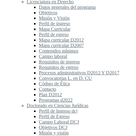
Licenciatura en Derecho
Datos generales del programa
Objetivos
Misión y Visión
Perfil de ingreso
Mapa Curricular
Perfil de egreso
Mapa curricular D2012
Mapa curricular D2007
Contenidos mínimos
Campo laboral
Requisitos de ingreso
Requisitos de egreso
Procesos administrativos D2012 Y D2017
Convocatorias L. en D. CU
Código de Ética
Contacto
Plan D2012
Programas d2022
Doctorado en Ciencias Jurídicas
Perfil de Ingreso dcj
Perfil de Egreso
Campo Laboral DCJ
Objetivos DCJ
Misión y visión