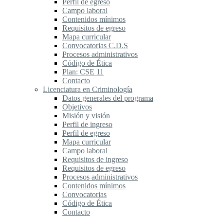
Perfil de egreso
Campo laboral
Contenidos mínimos
Requisitos de egreso
Mapa curricular
Convocatorias C.D.S
Procesos administrativos
Código de Ética
Plan: CSE 11
Contacto
Licenciatura en Criminología
Datos generales del programa
Objetivos
Misión y visión
Perfil de ingreso
Perfil de egreso
Mapa curricular
Campo laboral
Requisitos de ingreso
Requisitos de egreso
Procesos administrativos
Contenidos mínimos
Convocatorias
Código de Ética
Contacto