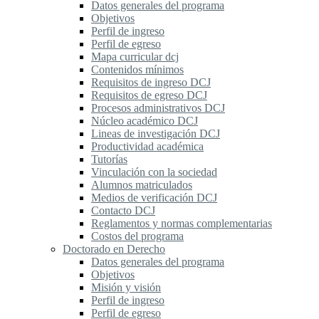
Datos generales del programa
Objetivos
Perfil de ingreso
Perfil de egreso
Mapa curricular dcj
Contenidos mínimos
Requisitos de ingreso DCJ
Requisitos de egreso DCJ
Procesos administrativos DCJ
Núcleo académico DCJ
Lineas de investigación DCJ
Productividad académica
Tutorías
Vinculación con la sociedad
Alumnos matriculados
Medios de verificación DCJ
Contacto DCJ
Reglamentos y normas complementarias
Costos del programa
Doctorado en Derecho
Datos generales del programa
Objetivos
Misión y visión
Perfil de ingreso
Perfil de egreso