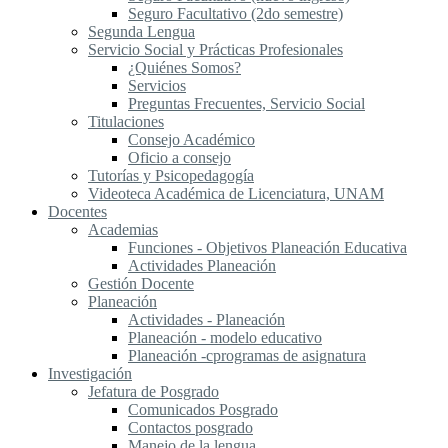
Seguro Facultativo (2do semestre)
Segunda Lengua
S​ervicio Social y Prácticas Profesionales
¿Quiénes Somos?
Servicios
Preguntas Frecuentes, Servicio Social
Titulaciones
Consejo Académico
Oficio a consejo
Tutorías y Psicopedagogía
Videoteca Académica de Licenciatura, UNAM
Docentes
Academias
Funciones - Objetivos Planeación Educativa
Actividades Planeación
Gestión Docente
Planeación
Actividades - Planeación
Planeación - modelo educativo
Planeación -cprogramas de asignatura
Investigación
Jefatura de Posgrado
Comunicados Posgrado
Contactos posgrado
Manejo de la lengua