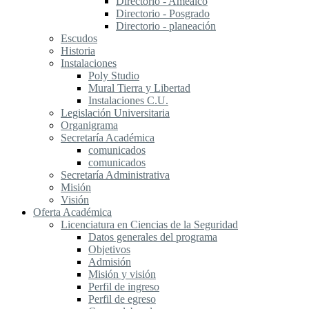
Directorio - Amealco
Directorio - Posgrado
Directorio - planeación
Escudos
Historia
Instalaciones
Poly Studio
Mural Tierra y Libertad
Instalaciones C.U.
Legislación Universitaria
Organigrama
Secretaría Académica
comunicados
comunicados
Secretaría Administrativa
Misión
Visión
Oferta Académica
Licenciatura en Ciencias de la Seguridad
Datos generales del programa
Objetivos
Admisión
Misión y visión
Perfil de ingreso
Perfil de egreso