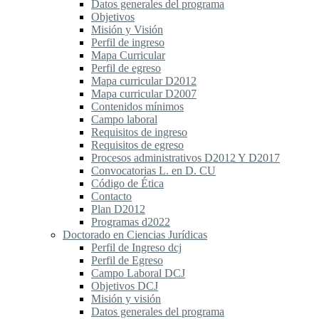
Datos generales del programa
Objetivos
Misión y Visión
Perfil de ingreso
Mapa Curricular
Perfil de egreso
Mapa curricular D2012
Mapa curricular D2007
Contenidos mínimos
Campo laboral
Requisitos de ingreso
Requisitos de egreso
Procesos administrativos D2012 Y D2017
Convocatorias L. en D. CU
Código de Ética
Contacto
Plan D2012
Programas d2022
Doctorado en Ciencias Jurídicas
Perfil de Ingreso dcj
Perfil de Egreso
Campo Laboral DCJ
Objetivos DCJ
Misión y visión
Datos generales del programa