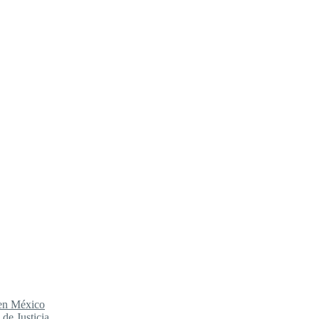
 en México
de Justicia