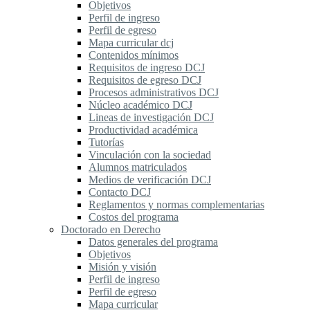
Objetivos
Perfil de ingreso
Perfil de egreso
Mapa curricular dcj
Contenidos mínimos
Requisitos de ingreso DCJ
Requisitos de egreso DCJ
Procesos administrativos DCJ
Núcleo académico DCJ
Lineas de investigación DCJ
Productividad académica
Tutorías
Vinculación con la sociedad
Alumnos matriculados
Medios de verificación DCJ
Contacto DCJ
Reglamentos y normas complementarias
Costos del programa
Doctorado en Derecho
Datos generales del programa
Objetivos
Misión y visión
Perfil de ingreso
Perfil de egreso
Mapa curricular