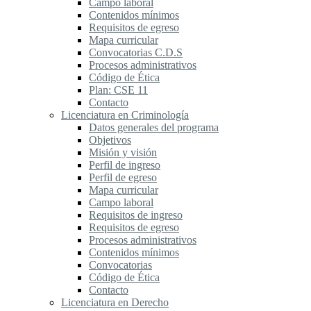
Campo laboral
Contenidos mínimos
Requisitos de egreso
Mapa curricular
Convocatorias C.D.S
Procesos administrativos
Código de Ética
Plan: CSE 11
Contacto
Licenciatura en Criminología
Datos generales del programa
Objetivos
Misión y visión
Perfil de ingreso
Perfil de egreso
Mapa curricular
Campo laboral
Requisitos de ingreso
Requisitos de egreso
Procesos administrativos
Contenidos mínimos
Convocatorias
Código de Ética
Contacto
Licenciatura en Derecho