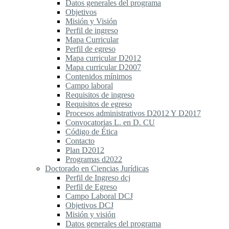
Datos generales del programa
Objetivos
Misión y Visión
Perfil de ingreso
Mapa Curricular
Perfil de egreso
Mapa curricular D2012
Mapa curricular D2007
Contenidos mínimos
Campo laboral
Requisitos de ingreso
Requisitos de egreso
Procesos administrativos D2012 Y D2017
Convocatorias L. en D. CU
Código de Ética
Contacto
Plan D2012
Programas d2022
Doctorado en Ciencias Jurídicas
Perfil de Ingreso dcj
Perfil de Egreso
Campo Laboral DCJ
Objetivos DCJ
Misión y visión
Datos generales del programa