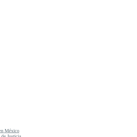
 en México
de Justicia