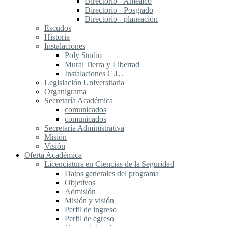
Directorio - Amealco
Directorio - Posgrado
Directorio - planeación
Escudos
Historia
Instalaciones
Poly Studio
Mural Tierra y Libertad
Instalaciones C.U.
Legislación Universitaria
Organigrama
Secretaría Académica
comunicados
comunicados
Secretaría Administrativa
Misión
Visión
Oferta Académica
Licenciatura en Ciencias de la Seguridad
Datos generales del programa
Objetivos
Admisión
Misión y visión
Perfil de ingreso
Perfil de egreso