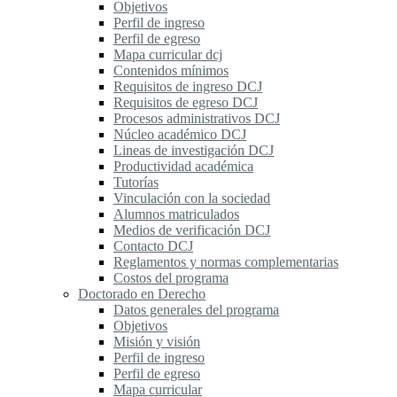
Objetivos
Perfil de ingreso
Perfil de egreso
Mapa curricular dcj
Contenidos mínimos
Requisitos de ingreso DCJ
Requisitos de egreso DCJ
Procesos administrativos DCJ
Núcleo académico DCJ
Lineas de investigación DCJ
Productividad académica
Tutorías
Vinculación con la sociedad
Alumnos matriculados
Medios de verificación DCJ
Contacto DCJ
Reglamentos y normas complementarias
Costos del programa
Doctorado en Derecho
Datos generales del programa
Objetivos
Misión y visión
Perfil de ingreso
Perfil de egreso
Mapa curricular