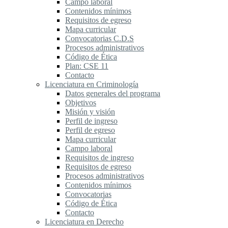
Campo laboral
Contenidos mínimos
Requisitos de egreso
Mapa curricular
Convocatorias C.D.S
Procesos administrativos
Código de Ética
Plan: CSE 11
Contacto
Licenciatura en Criminología
Datos generales del programa
Objetivos
Misión y visión
Perfil de ingreso
Perfil de egreso
Mapa curricular
Campo laboral
Requisitos de ingreso
Requisitos de egreso
Procesos administrativos
Contenidos mínimos
Convocatorias
Código de Ética
Contacto
Licenciatura en Derecho