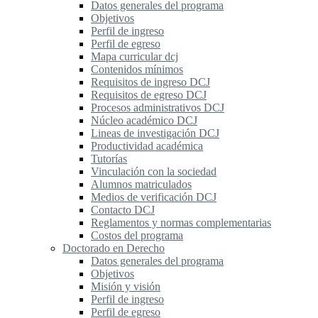
Datos generales del programa
Objetivos
Perfil de ingreso
Perfil de egreso
Mapa curricular dcj
Contenidos mínimos
Requisitos de ingreso DCJ
Requisitos de egreso DCJ
Procesos administrativos DCJ
Núcleo académico DCJ
Lineas de investigación DCJ
Productividad académica
Tutorías
Vinculación con la sociedad
Alumnos matriculados
Medios de verificación DCJ
Contacto DCJ
Reglamentos y normas complementarias
Costos del programa
Doctorado en Derecho
Datos generales del programa
Objetivos
Misión y visión
Perfil de ingreso
Perfil de egreso