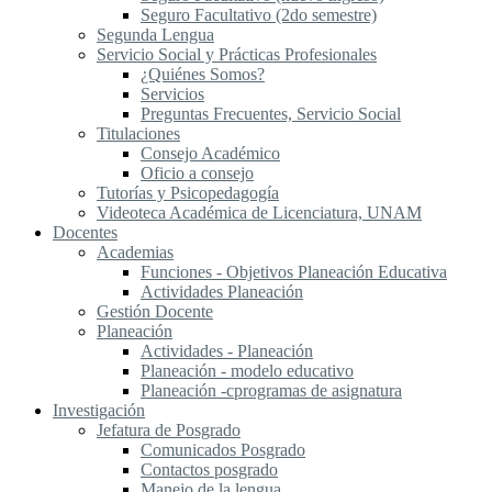
Seguro Facultativo (2do semestre)
Segunda Lengua
S​ervicio Social y Prácticas Profesionales
¿Quiénes Somos?
Servicios
Preguntas Frecuentes, Servicio Social
Titulaciones
Consejo Académico
Oficio a consejo
Tutorías y Psicopedagogía
Videoteca Académica de Licenciatura, UNAM
Docentes
Academias
Funciones - Objetivos Planeación Educativa
Actividades Planeación
Gestión Docente
Planeación
Actividades - Planeación
Planeación - modelo educativo
Planeación -cprogramas de asignatura
Investigación
Jefatura de Posgrado
Comunicados Posgrado
Contactos posgrado
Manejo de la lengua