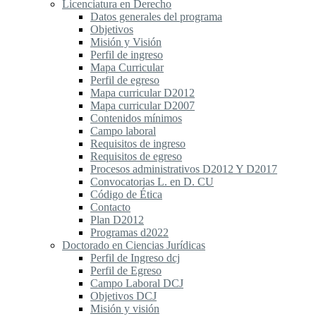
Licenciatura en Derecho
Datos generales del programa
Objetivos
Misión y Visión
Perfil de ingreso
Mapa Curricular
Perfil de egreso
Mapa curricular D2012
Mapa curricular D2007
Contenidos mínimos
Campo laboral
Requisitos de ingreso
Requisitos de egreso
Procesos administrativos D2012 Y D2017
Convocatorias L. en D. CU
Código de Ética
Contacto
Plan D2012
Programas d2022
Doctorado en Ciencias Jurídicas
Perfil de Ingreso dcj
Perfil de Egreso
Campo Laboral DCJ
Objetivos DCJ
Misión y visión