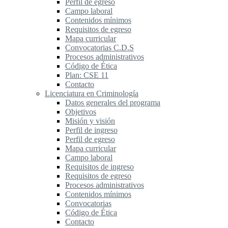
Perfil de egreso
Campo laboral
Contenidos mínimos
Requisitos de egreso
Mapa curricular
Convocatorias C.D.S
Procesos administrativos
Código de Ética
Plan: CSE 11
Contacto
Licenciatura en Criminología
Datos generales del programa
Objetivos
Misión y visión
Perfil de ingreso
Perfil de egreso
Mapa curricular
Campo laboral
Requisitos de ingreso
Requisitos de egreso
Procesos administrativos
Contenidos mínimos
Convocatorias
Código de Ética
Contacto