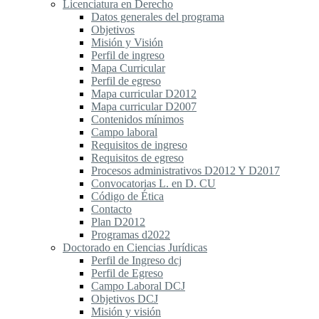
Licenciatura en Derecho
Datos generales del programa
Objetivos
Misión y Visión
Perfil de ingreso
Mapa Curricular
Perfil de egreso
Mapa curricular D2012
Mapa curricular D2007
Contenidos mínimos
Campo laboral
Requisitos de ingreso
Requisitos de egreso
Procesos administrativos D2012 Y D2017
Convocatorias L. en D. CU
Código de Ética
Contacto
Plan D2012
Programas d2022
Doctorado en Ciencias Jurídicas
Perfil de Ingreso dcj
Perfil de Egreso
Campo Laboral DCJ
Objetivos DCJ
Misión y visión