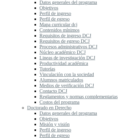
Datos generales del programa
Objetivos
Perfil de ingreso
Perfil de egreso
Mapa curricular dcj
Contenidos mínimos
Requisitos de ingreso DCJ
Requisitos de egreso DCJ
Procesos administrativos DCJ
Núcleo académico DCJ
Lineas de investigación DCJ
Productividad académica
Tutorías
Vinculación con la sociedad
Alumnos matriculados
Medios de verificación DCJ
Contacto DCJ
Reglamentos y normas complementarias
Costos del programa
Doctorado en Derecho
Datos generales del programa
Objetivos
Misión y visión
Perfil de ingreso
Perfil de egreso