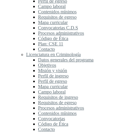
Perfil de egreso
Campo laboral
Contenidos mínimos
Requisitos de egreso
Mapa curricular
Convocatorias C.D.S
Procesos administrativos
Código de Ética
Plan: CSE 11
Contacto
Licenciatura en Criminología
Datos generales del programa
Objetivos
Misión y visión
Perfil de ingreso
Perfil de egreso
Mapa curricular
Campo laboral
Requisitos de ingreso
Requisitos de egreso
Procesos administrativos
Contenidos mínimos
Convocatorias
Código de Ética
Contacto