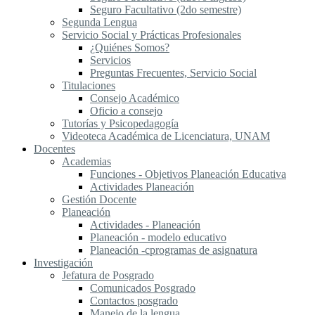
Seguro Facultativo (2do semestre)
Segunda Lengua
S​ervicio Social y Prácticas Profesionales
¿Quiénes Somos?
Servicios
Preguntas Frecuentes, Servicio Social
Titulaciones
Consejo Académico
Oficio a consejo
Tutorías y Psicopedagogía
Videoteca Académica de Licenciatura, UNAM
Docentes
Academias
Funciones - Objetivos Planeación Educativa
Actividades Planeación
Gestión Docente
Planeación
Actividades - Planeación
Planeación - modelo educativo
Planeación -cprogramas de asignatura
Investigación
Jefatura de Posgrado
Comunicados Posgrado
Contactos posgrado
Manejo de la lengua