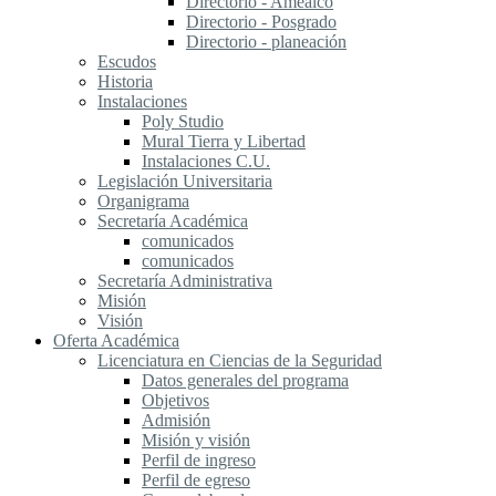
Directorio - Amealco
Directorio - Posgrado
Directorio - planeación
Escudos
Historia
Instalaciones
Poly Studio
Mural Tierra y Libertad
Instalaciones C.U.
Legislación Universitaria
Organigrama
Secretaría Académica
comunicados
comunicados
Secretaría Administrativa
Misión
Visión
Oferta Académica
Licenciatura en Ciencias de la Seguridad
Datos generales del programa
Objetivos
Admisión
Misión y visión
Perfil de ingreso
Perfil de egreso