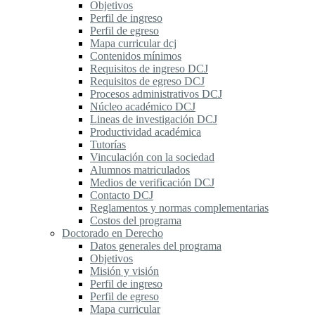
Objetivos
Perfil de ingreso
Perfil de egreso
Mapa curricular dcj
Contenidos mínimos
Requisitos de ingreso DCJ
Requisitos de egreso DCJ
Procesos administrativos DCJ
Núcleo académico DCJ
Lineas de investigación DCJ
Productividad académica
Tutorías
Vinculación con la sociedad
Alumnos matriculados
Medios de verificación DCJ
Contacto DCJ
Reglamentos y normas complementarias
Costos del programa
Doctorado en Derecho
Datos generales del programa
Objetivos
Misión y visión
Perfil de ingreso
Perfil de egreso
Mapa curricular