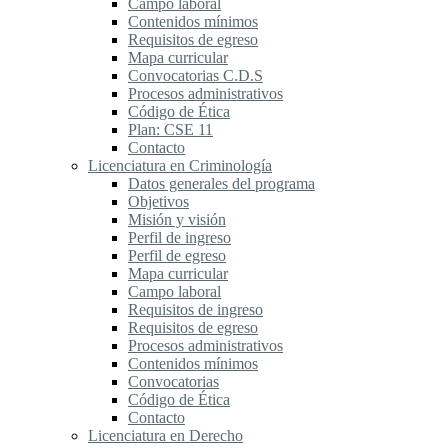
Campo laboral
Contenidos mínimos
Requisitos de egreso
Mapa curricular
Convocatorias C.D.S
Procesos administrativos
Código de Ética
Plan: CSE 11
Contacto
Licenciatura en Criminología
Datos generales del programa
Objetivos
Misión y visión
Perfil de ingreso
Perfil de egreso
Mapa curricular
Campo laboral
Requisitos de ingreso
Requisitos de egreso
Procesos administrativos
Contenidos mínimos
Convocatorias
Código de Ética
Contacto
Licenciatura en Derecho