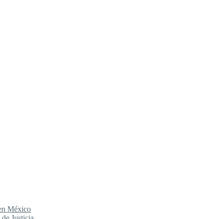
 en México
de Justicia