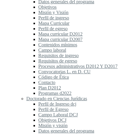
Datos generales del programa
Objetivos
Misión y Visión
Perfil de ingreso
Mapa Curricular
Perfil de egreso
Mapa curricular D2012
Mapa curricular D2007
Contenidos mínimos
Campo laboral
Requisitos de ingreso
Requisitos de egreso
Procesos administrativos D2012 Y D2017
Convocatorias L. en D. CU
Código de Ética
Contacto
Plan D2012
Programas d2022
Doctorado en Ciencias Jurídicas
Perfil de Ingreso dcj
Perfil de Egreso
Campo Laboral DCJ
Objetivos DCJ
Misión y visión
Datos generales del programa