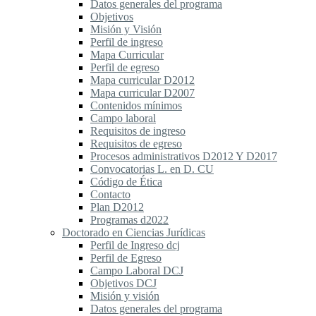
Datos generales del programa
Objetivos
Misión y Visión
Perfil de ingreso
Mapa Curricular
Perfil de egreso
Mapa curricular D2012
Mapa curricular D2007
Contenidos mínimos
Campo laboral
Requisitos de ingreso
Requisitos de egreso
Procesos administrativos D2012 Y D2017
Convocatorias L. en D. CU
Código de Ética
Contacto
Plan D2012
Programas d2022
Doctorado en Ciencias Jurídicas
Perfil de Ingreso dcj
Perfil de Egreso
Campo Laboral DCJ
Objetivos DCJ
Misión y visión
Datos generales del programa