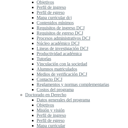
Objetivos
Perfil de ingreso
Perfil de egreso
Mapa curricular dcj
Contenidos mínimos
Requisitos de ingreso DCJ
Requisitos de egreso DCJ
Procesos administrativos DCJ
Núcleo académico DCJ
Lineas de investigación DCJ
Productividad académica
Tutorías
Vinculación con la sociedad
Alumnos matriculados
Medios de verificación DCJ
Contacto DCJ
Reglamentos y normas complementarias
Costos del programa
Doctorado en Derecho
Datos generales del programa
Objetivos
Misión y visión
Perfil de ingreso
Perfil de egreso
Mapa curricular