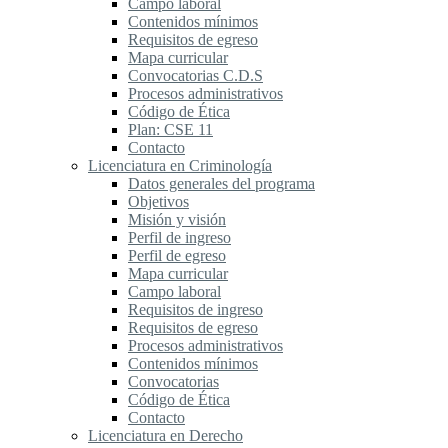
Campo laboral
Contenidos mínimos
Requisitos de egreso
Mapa curricular
Convocatorias C.D.S
Procesos administrativos
Código de Ética
Plan: CSE 11
Contacto
Licenciatura en Criminología
Datos generales del programa
Objetivos
Misión y visión
Perfil de ingreso
Perfil de egreso
Mapa curricular
Campo laboral
Requisitos de ingreso
Requisitos de egreso
Procesos administrativos
Contenidos mínimos
Convocatorias
Código de Ética
Contacto
Licenciatura en Derecho