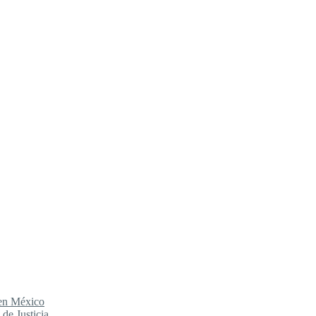
 en México
de Justicia