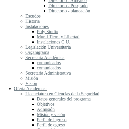
Directorio - Amealco
Directorio - Posgrado
Directorio - planeación
Escudos
Historia
Instalaciones
Poly Studio
Mural Tierra y Libertad
Instalaciones C.U.
Legislación Universitaria
Organigrama
Secretaría Académica
comunicados
comunicados
Secretaría Administrativa
Misión
Visión
Oferta Académica
Licenciatura en Ciencias de la Seguridad
Datos generales del programa
Objetivos
Admisión
Misión y visión
Perfil de ingreso
Perfil de egreso