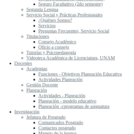
Seguro Facultativo (2do semestre)
Segunda Lengua
S​ervicio Social y Prácticas Profesionales
¿Quiénes Somos?
Servicios
Preguntas Frecuentes, Servicio Social
Titulaciones
Consejo Académico
Oficio a consejo
Tutorías y Psicopedagogía
Videoteca Académica de Licenciatura, UNAM
Docentes
Academias
Funciones - Objetivos Planeación Educativa
Actividades Planeación
Gestión Docente
Planeación
Actividades - Planeación
Planeación - modelo educativo
Planeación -cprogramas de asignatura
Investigación
Jefatura de Posgrado
Comunicados Posgrado
Contactos posgrado
Manejo de la lengua