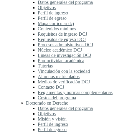
Datos generales del programa
Objetivos
Perfil de ingreso
Perfil de egreso
Mapa curricular dcj
Contenidos mínimos
Requisitos de ingreso DCJ
Requisitos de egreso DCJ
Procesos administrativos DCJ
Núcleo académico DCJ
Lineas de investigación DCJ
Productividad académica
Tutorías
Vinculación con la sociedad
Alumnos matriculados
Medios de verificación DCJ
Contacto DCJ
Reglamentos y normas complementarias
Costos del programa
Doctorado en Derecho
Datos generales del programa
Objetivos
Misión y visión
Perfil de ingreso
Perfil de egreso