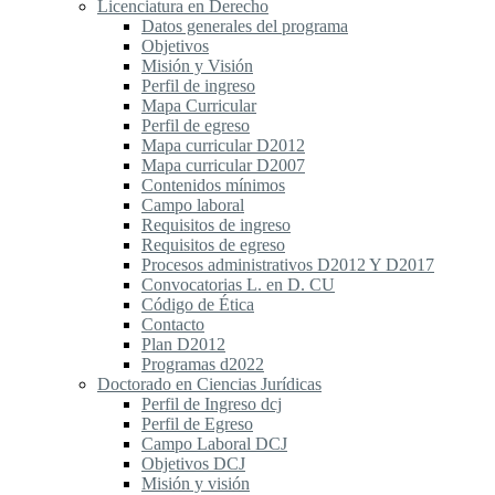
Licenciatura en Derecho
Datos generales del programa
Objetivos
Misión y Visión
Perfil de ingreso
Mapa Curricular
Perfil de egreso
Mapa curricular D2012
Mapa curricular D2007
Contenidos mínimos
Campo laboral
Requisitos de ingreso
Requisitos de egreso
Procesos administrativos D2012 Y D2017
Convocatorias L. en D. CU
Código de Ética
Contacto
Plan D2012
Programas d2022
Doctorado en Ciencias Jurídicas
Perfil de Ingreso dcj
Perfil de Egreso
Campo Laboral DCJ
Objetivos DCJ
Misión y visión