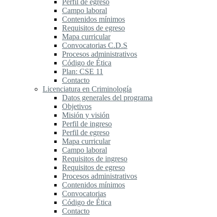
Perfil de egreso
Campo laboral
Contenidos mínimos
Requisitos de egreso
Mapa curricular
Convocatorias C.D.S
Procesos administrativos
Código de Ética
Plan: CSE 11
Contacto
Licenciatura en Criminología
Datos generales del programa
Objetivos
Misión y visión
Perfil de ingreso
Perfil de egreso
Mapa curricular
Campo laboral
Requisitos de ingreso
Requisitos de egreso
Procesos administrativos
Contenidos mínimos
Convocatorias
Código de Ética
Contacto