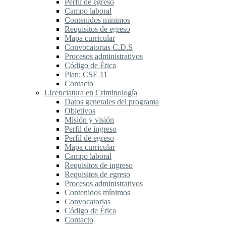
Perfil de egreso
Campo laboral
Contenidos mínimos
Requisitos de egreso
Mapa curricular
Convocatorias C.D.S
Procesos administrativos
Código de Ética
Plan: CSE 11
Contacto
Licenciatura en Criminología
Datos generales del programa
Objetivos
Misión y visión
Perfil de ingreso
Perfil de egreso
Mapa curricular
Campo laboral
Requisitos de ingreso
Requisitos de egreso
Procesos administrativos
Contenidos mínimos
Convocatorias
Código de Ética
Contacto