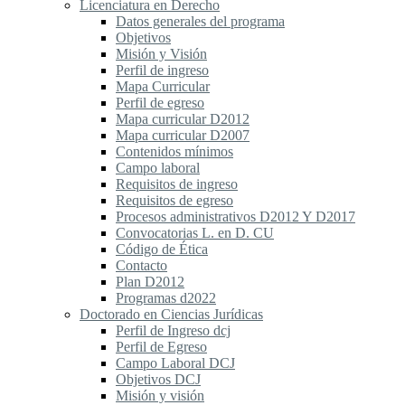
Licenciatura en Derecho
Datos generales del programa
Objetivos
Misión y Visión
Perfil de ingreso
Mapa Curricular
Perfil de egreso
Mapa curricular D2012
Mapa curricular D2007
Contenidos mínimos
Campo laboral
Requisitos de ingreso
Requisitos de egreso
Procesos administrativos D2012 Y D2017
Convocatorias L. en D. CU
Código de Ética
Contacto
Plan D2012
Programas d2022
Doctorado en Ciencias Jurídicas
Perfil de Ingreso dcj
Perfil de Egreso
Campo Laboral DCJ
Objetivos DCJ
Misión y visión