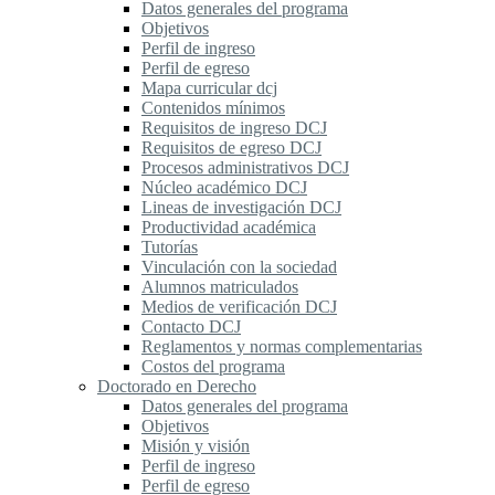
Datos generales del programa
Objetivos
Perfil de ingreso
Perfil de egreso
Mapa curricular dcj
Contenidos mínimos
Requisitos de ingreso DCJ
Requisitos de egreso DCJ
Procesos administrativos DCJ
Núcleo académico DCJ
Lineas de investigación DCJ
Productividad académica
Tutorías
Vinculación con la sociedad
Alumnos matriculados
Medios de verificación DCJ
Contacto DCJ
Reglamentos y normas complementarias
Costos del programa
Doctorado en Derecho
Datos generales del programa
Objetivos
Misión y visión
Perfil de ingreso
Perfil de egreso