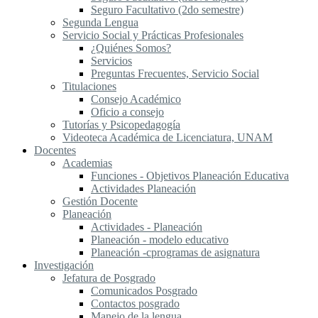
Seguro Facultativo (2do semestre)
Segunda Lengua
S​ervicio Social y Prácticas Profesionales
¿Quiénes Somos?
Servicios
Preguntas Frecuentes, Servicio Social
Titulaciones
Consejo Académico
Oficio a consejo
Tutorías y Psicopedagogía
Videoteca Académica de Licenciatura, UNAM
Docentes
Academias
Funciones - Objetivos Planeación Educativa
Actividades Planeación
Gestión Docente
Planeación
Actividades - Planeación
Planeación - modelo educativo
Planeación -cprogramas de asignatura
Investigación
Jefatura de Posgrado
Comunicados Posgrado
Contactos posgrado
Manejo de la lengua