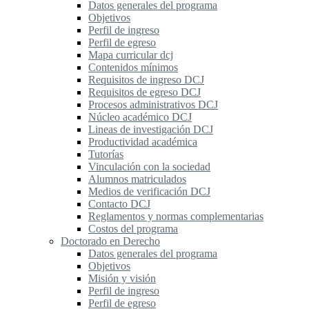
Datos generales del programa
Objetivos
Perfil de ingreso
Perfil de egreso
Mapa curricular dcj
Contenidos mínimos
Requisitos de ingreso DCJ
Requisitos de egreso DCJ
Procesos administrativos DCJ
Núcleo académico DCJ
Lineas de investigación DCJ
Productividad académica
Tutorías
Vinculación con la sociedad
Alumnos matriculados
Medios de verificación DCJ
Contacto DCJ
Reglamentos y normas complementarias
Costos del programa
Doctorado en Derecho
Datos generales del programa
Objetivos
Misión y visión
Perfil de ingreso
Perfil de egreso