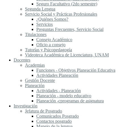
Seguro Facultativo (2do semestre)
Segunda Lengua
S​ervicio Social y Prácticas Profesionales
¿Quiénes Somos?
Servicios
Preguntas Frecuentes, Servicio Social
Titulaciones
Consejo Académico
Oficio a consejo
Tutorías y Psicopedagogía
Videoteca Académica de Licenciatura, UNAM
Docentes
Academias
Funciones - Objetivos Planeación Educativa
Actividades Planeación
Gestión Docente
Planeación
Actividades - Planeación
Planeación - modelo educativo
Planeación -cprogramas de asignatura
Investigación
Jefatura de Posgrado
Comunicados Posgrado
Contactos posgrado
Manejo de la lengua