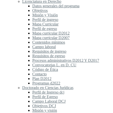
Licenciatura en Derecho
Datos generales del programa
Objetivos
Misión y Visión
Perfil de ingreso
Mapa Curricular
Perfil de egreso
Mapa curricular D2012
Mapa curricular D2007
Contenidos mínimos
Campo laboral
Requisitos de ingreso
Requisitos de egreso
Procesos administrativos D2012 Y D2017
Convocatorias L. en D. CU
Código de Ética
Contacto
Plan D2012
Programas d2022
Doctorado en Ciencias Jurídicas
Perfil de Ingreso dcj
Perfil de Egreso
Campo Laboral DCJ
Objetivos DCJ
Misión y visión