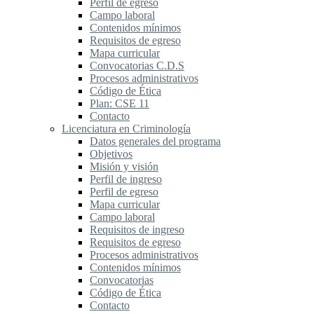
Perfil de egreso
Campo laboral
Contenidos mínimos
Requisitos de egreso
Mapa curricular
Convocatorias C.D.S
Procesos administrativos
Código de Ética
Plan: CSE 11
Contacto
Licenciatura en Criminología
Datos generales del programa
Objetivos
Misión y visión
Perfil de ingreso
Perfil de egreso
Mapa curricular
Campo laboral
Requisitos de ingreso
Requisitos de egreso
Procesos administrativos
Contenidos mínimos
Convocatorias
Código de Ética
Contacto