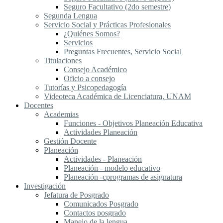
Seguro Facultativo (2do semestre)
Segunda Lengua
S​ervicio Social y Prácticas Profesionales
¿Quiénes Somos?
Servicios
Preguntas Frecuentes, Servicio Social
Titulaciones
Consejo Académico
Oficio a consejo
Tutorías y Psicopedagogía
Videoteca Académica de Licenciatura, UNAM
Docentes
Academias
Funciones - Objetivos Planeación Educativa
Actividades Planeación
Gestión Docente
Planeación
Actividades - Planeación
Planeación - modelo educativo
Planeación -cprogramas de asignatura
Investigación
Jefatura de Posgrado
Comunicados Posgrado
Contactos posgrado
Manejo de la lengua