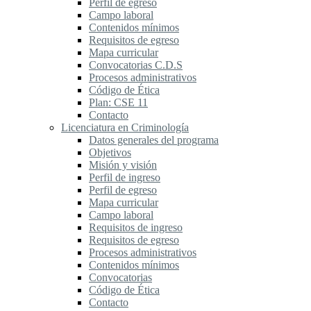
Perfil de egreso
Campo laboral
Contenidos mínimos
Requisitos de egreso
Mapa curricular
Convocatorias C.D.S
Procesos administrativos
Código de Ética
Plan: CSE 11
Contacto
Licenciatura en Criminología
Datos generales del programa
Objetivos
Misión y visión
Perfil de ingreso
Perfil de egreso
Mapa curricular
Campo laboral
Requisitos de ingreso
Requisitos de egreso
Procesos administrativos
Contenidos mínimos
Convocatorias
Código de Ética
Contacto