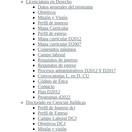
Licenciatura en Derecho
Datos generales del programa
Objetivos
Misión y Visión
Perfil de ingreso
Mapa Curricular
Perfil de egreso
Mapa curricular D2012
Mapa curricular D2007
Contenidos mínimos
Campo laboral
Requisitos de ingreso
Requisitos de egreso
Procesos administrativos D2012 Y D2017
Convocatorias L. en D. CU
Código de Ética
Contacto
Plan D2012
Programas d2022
Doctorado en Ciencias Jurídicas
Perfil de Ingreso dcj
Perfil de Egreso
Campo Laboral DCJ
Objetivos DCJ
Misión y visión