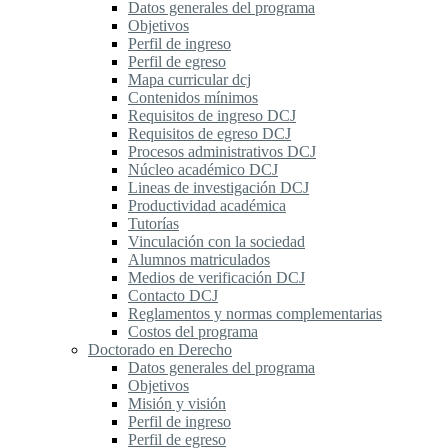
Datos generales del programa
Objetivos
Perfil de ingreso
Perfil de egreso
Mapa curricular dcj
Contenidos mínimos
Requisitos de ingreso DCJ
Requisitos de egreso DCJ
Procesos administrativos DCJ
Núcleo académico DCJ
Lineas de investigación DCJ
Productividad académica
Tutorías
Vinculación con la sociedad
Alumnos matriculados
Medios de verificación DCJ
Contacto DCJ
Reglamentos y normas complementarias
Costos del programa
Doctorado en Derecho
Datos generales del programa
Objetivos
Misión y visión
Perfil de ingreso
Perfil de egreso