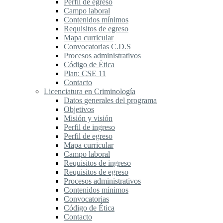
Perfil de egreso
Campo laboral
Contenidos mínimos
Requisitos de egreso
Mapa curricular
Convocatorias C.D.S
Procesos administrativos
Código de Ética
Plan: CSE 11
Contacto
Licenciatura en Criminología
Datos generales del programa
Objetivos
Misión y visión
Perfil de ingreso
Perfil de egreso
Mapa curricular
Campo laboral
Requisitos de ingreso
Requisitos de egreso
Procesos administrativos
Contenidos mínimos
Convocatorias
Código de Ética
Contacto