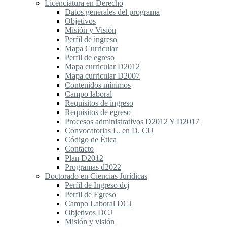
Licenciatura en Derecho
Datos generales del programa
Objetivos
Misión y Visión
Perfil de ingreso
Mapa Curricular
Perfil de egreso
Mapa curricular D2012
Mapa curricular D2007
Contenidos mínimos
Campo laboral
Requisitos de ingreso
Requisitos de egreso
Procesos administrativos D2012 Y D2017
Convocatorias L. en D. CU
Código de Ética
Contacto
Plan D2012
Programas d2022
Doctorado en Ciencias Jurídicas
Perfil de Ingreso dcj
Perfil de Egreso
Campo Laboral DCJ
Objetivos DCJ
Misión y visión