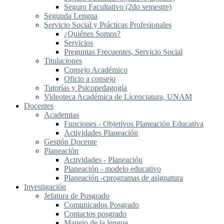
Seguro Facultativo (2do semestre)
Segunda Lengua
S​ervicio Social y Prácticas Profesionales
¿Quiénes Somos?
Servicios
Preguntas Frecuentes, Servicio Social
Titulaciones
Consejo Académico
Oficio a consejo
Tutorías y Psicopedagogía
Videoteca Académica de Licenciatura, UNAM
Docentes
Academias
Funciones - Objetivos Planeación Educativa
Actividades Planeación
Gestión Docente
Planeación
Actividades - Planeación
Planeación - modelo educativo
Planeación -cprogramas de asignatura
Investigación
Jefatura de Posgrado
Comunicados Posgrado
Contactos posgrado
Manejo de la lengua