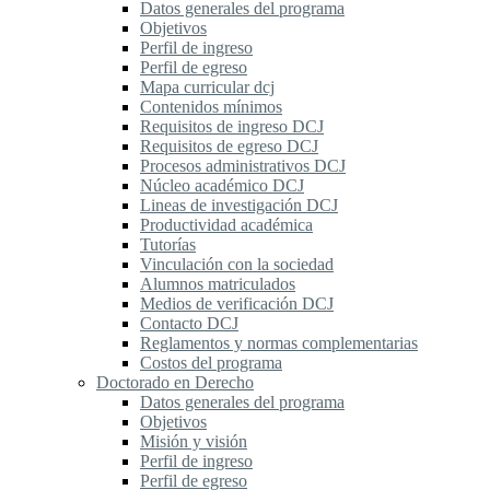
Datos generales del programa
Objetivos
Perfil de ingreso
Perfil de egreso
Mapa curricular dcj
Contenidos mínimos
Requisitos de ingreso DCJ
Requisitos de egreso DCJ
Procesos administrativos DCJ
Núcleo académico DCJ
Lineas de investigación DCJ
Productividad académica
Tutorías
Vinculación con la sociedad
Alumnos matriculados
Medios de verificación DCJ
Contacto DCJ
Reglamentos y normas complementarias
Costos del programa
Doctorado en Derecho
Datos generales del programa
Objetivos
Misión y visión
Perfil de ingreso
Perfil de egreso