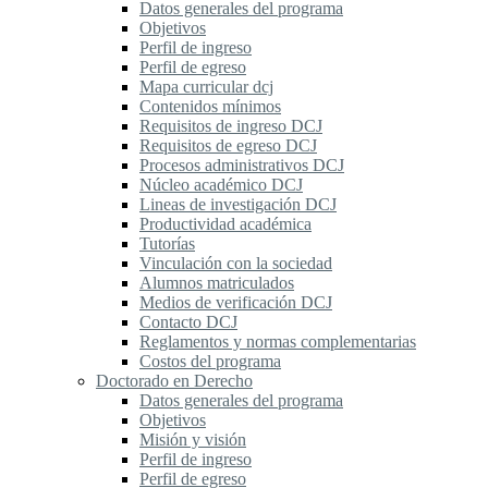
Datos generales del programa
Objetivos
Perfil de ingreso
Perfil de egreso
Mapa curricular dcj
Contenidos mínimos
Requisitos de ingreso DCJ
Requisitos de egreso DCJ
Procesos administrativos DCJ
Núcleo académico DCJ
Lineas de investigación DCJ
Productividad académica
Tutorías
Vinculación con la sociedad
Alumnos matriculados
Medios de verificación DCJ
Contacto DCJ
Reglamentos y normas complementarias
Costos del programa
Doctorado en Derecho
Datos generales del programa
Objetivos
Misión y visión
Perfil de ingreso
Perfil de egreso