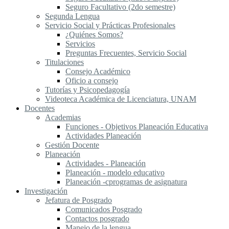
Seguro Facultativo (2do semestre)
Segunda Lengua
S​ervicio Social y Prácticas Profesionales
¿Quiénes Somos?
Servicios
Preguntas Frecuentes, Servicio Social
Titulaciones
Consejo Académico
Oficio a consejo
Tutorías y Psicopedagogía
Videoteca Académica de Licenciatura, UNAM
Docentes
Academias
Funciones - Objetivos Planeación Educativa
Actividades Planeación
Gestión Docente
Planeación
Actividades - Planeación
Planeación - modelo educativo
Planeación -cprogramas de asignatura
Investigación
Jefatura de Posgrado
Comunicados Posgrado
Contactos posgrado
Manejo de la lengua