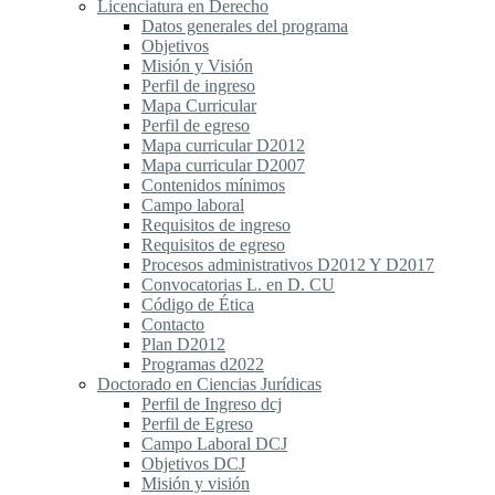
Licenciatura en Derecho
Datos generales del programa
Objetivos
Misión y Visión
Perfil de ingreso
Mapa Curricular
Perfil de egreso
Mapa curricular D2012
Mapa curricular D2007
Contenidos mínimos
Campo laboral
Requisitos de ingreso
Requisitos de egreso
Procesos administrativos D2012 Y D2017
Convocatorias L. en D. CU
Código de Ética
Contacto
Plan D2012
Programas d2022
Doctorado en Ciencias Jurídicas
Perfil de Ingreso dcj
Perfil de Egreso
Campo Laboral DCJ
Objetivos DCJ
Misión y visión