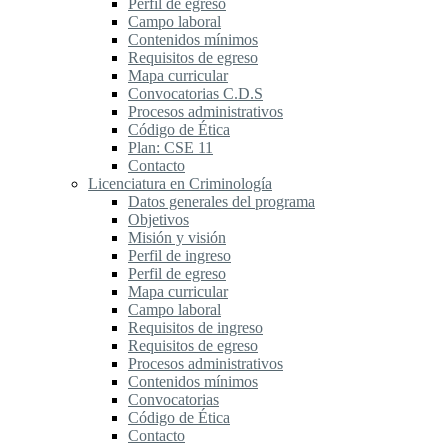
Perfil de egreso
Campo laboral
Contenidos mínimos
Requisitos de egreso
Mapa curricular
Convocatorias C.D.S
Procesos administrativos
Código de Ética
Plan: CSE 11
Contacto
Licenciatura en Criminología
Datos generales del programa
Objetivos
Misión y visión
Perfil de ingreso
Perfil de egreso
Mapa curricular
Campo laboral
Requisitos de ingreso
Requisitos de egreso
Procesos administrativos
Contenidos mínimos
Convocatorias
Código de Ética
Contacto