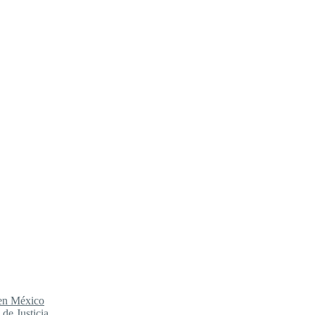
 en México
de Justicia