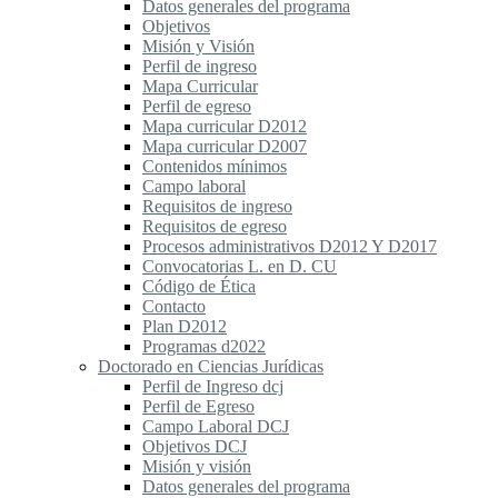
Datos generales del programa
Objetivos
Misión y Visión
Perfil de ingreso
Mapa Curricular
Perfil de egreso
Mapa curricular D2012
Mapa curricular D2007
Contenidos mínimos
Campo laboral
Requisitos de ingreso
Requisitos de egreso
Procesos administrativos D2012 Y D2017
Convocatorias L. en D. CU
Código de Ética
Contacto
Plan D2012
Programas d2022
Doctorado en Ciencias Jurídicas
Perfil de Ingreso dcj
Perfil de Egreso
Campo Laboral DCJ
Objetivos DCJ
Misión y visión
Datos generales del programa