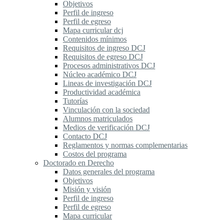
Objetivos
Perfil de ingreso
Perfil de egreso
Mapa curricular dcj
Contenidos mínimos
Requisitos de ingreso DCJ
Requisitos de egreso DCJ
Procesos administrativos DCJ
Núcleo académico DCJ
Lineas de investigación DCJ
Productividad académica
Tutorías
Vinculación con la sociedad
Alumnos matriculados
Medios de verificación DCJ
Contacto DCJ
Reglamentos y normas complementarias
Costos del programa
Doctorado en Derecho
Datos generales del programa
Objetivos
Misión y visión
Perfil de ingreso
Perfil de egreso
Mapa curricular