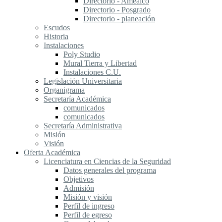
Directorio - Amealco
Directorio - Posgrado
Directorio - planeación
Escudos
Historia
Instalaciones
Poly Studio
Mural Tierra y Libertad
Instalaciones C.U.
Legislación Universitaria
Organigrama
Secretaría Académica
comunicados
comunicados
Secretaría Administrativa
Misión
Visión
Oferta Académica
Licenciatura en Ciencias de la Seguridad
Datos generales del programa
Objetivos
Admisión
Misión y visión
Perfil de ingreso
Perfil de egreso