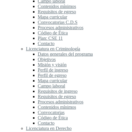
Campo laboral
Contenidos mínimos
Requisitos de egreso
Mapa curricular
Convocatorias C.D.S
Procesos administrativos
Código de Ética
Plan: CSE 11
Contacto
Licenciatura en Criminología
Datos generales del programa
Objetivos
Misión y visión
Perfil de ingreso
Perfil de egreso
Mapa curricular
Campo laboral
Requisitos de ingreso
Requisitos de egreso
Procesos administrativos
Contenidos mínimos
Convocatorias
Código de Ética
Contacto
Licenciatura en Derecho