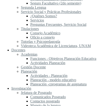
Seguro Facultativo (2do semestre)
Segunda Lengua
S​ervicio Social y Prácticas Profesionales
¿Quiénes Somos?
Servicios
Preguntas Frecuentes, Servicio Social
Titulaciones
Consejo Académico
Oficio a consejo
Tutorías y Psicopedagogía
Videoteca Académica de Licenciatura, UNAM
Docentes
Academias
Funciones - Objetivos Planeación Educativa
Actividades Planeación
Gestión Docente
Planeación
Actividades - Planeación
Planeación - modelo educativo
Planeación -cprogramas de asignatura
Investigación
Jefatura de Posgrado
Comunicados Posgrado
Contactos posgrado
Manejo de la lengua