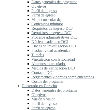
Datos generales del programa
Objetivos
Perfil de ingreso
Perfil de egreso
Mapa curricular dcj
Contenidos mínimos
Requisitos de ingreso DCJ
Requisitos de egreso DCJ
Procesos administrativos DCJ
Núcleo académico DCJ
Lineas de investigación DCJ
Productividad académica
Tutorías
Vinculación con la sociedad
Alumnos matriculados
Medios de verificación DCJ
Contacto DCJ
Reglamentos y normas complementarias
Costos del programa
Doctorado en Derecho
Datos generales del programa
Objetivos
Misión y visión
Perfil de ingreso
Perfil de egreso