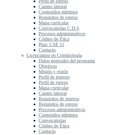
Perfil de egreso
Campo laboral
Contenidos mínimos
Requisitos de egreso
Mapa curricular
Convocatorias C.D.S
Procesos administrativos
Código de Ética
Plan: CSE 11
Contacto
Licenciatura en Criminología
Datos generales del programa
Objetivos
Misión y visión
Perfil de ingreso
Perfil de egreso
Mapa curricular
Campo laboral
Requisitos de ingreso
Requisitos de egreso
Procesos administrativos
Contenidos mínimos
Convocatorias
Código de Ética
Contacto