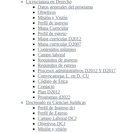
Licenciatura en Derecho
Datos generales del programa
Objetivos
Misión y Visión
Perfil de ingreso
Mapa Curricular
Perfil de egreso
Mapa curricular D2012
Mapa curricular D2007
Contenidos mínimos
Campo laboral
Requisitos de ingreso
Requisitos de egreso
Procesos administrativos D2012 Y D2017
Convocatorias L. en D. CU
Código de Ética
Contacto
Plan D2012
Programas d2022
Doctorado en Ciencias Jurídicas
Perfil de Ingreso dcj
Perfil de Egreso
Campo Laboral DCJ
Objetivos DCJ
Misión y visión