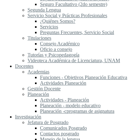
Seguro Facultativo (2do semestre)
Segunda Lengua
S​ervicio Social y Prácticas Profesionales
¿Quiénes Somos?
Servicios
Preguntas Frecuentes, Servicio Social
Titulaciones
Consejo Académico
Oficio a consejo
Tutorías y Psicopedagogía
Videoteca Académica de Licenciatura, UNAM
Docentes
Academias
Funciones - Objetivos Planeación Educativa
Actividades Planeación
Gestión Docente
Planeación
Actividades - Planeación
Planeación - modelo educativo
Planeación -cprogramas de asignatura
Investigación
Jefatura de Posgrado
Comunicados Posgrado
Contactos posgrado
Manejo de la lengua