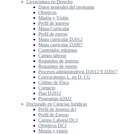
Licenciatura en Derecho
Datos generales del programa
Objetivos
Misión y Visión
Perfil de ingreso
Mapa Curricular
Perfil de egreso
Mapa curricular D2012
Mapa curricular D2007
Contenidos mínimos
Campo laboral
Requisitos de ingreso
Requisitos de egreso
Procesos administrativos D2012 Y D2017
Convocatorias L. en D. CU
Código de Ética
Contacto
Plan D2012
Programas d2022
Doctorado en Ciencias Jurídicas
Perfil de Ingreso dcj
Perfil de Egreso
Campo Laboral DCJ
Objetivos DCJ
Misión y visión