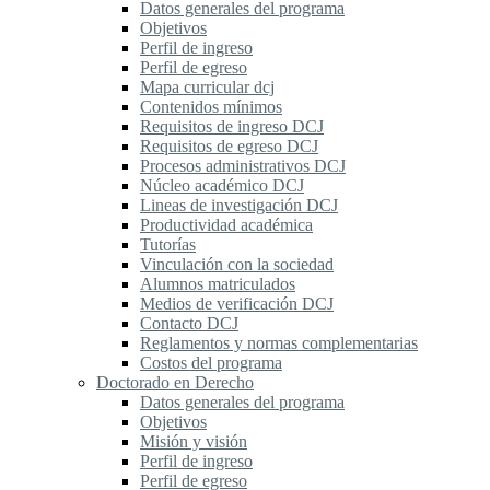
Datos generales del programa
Objetivos
Perfil de ingreso
Perfil de egreso
Mapa curricular dcj
Contenidos mínimos
Requisitos de ingreso DCJ
Requisitos de egreso DCJ
Procesos administrativos DCJ
Núcleo académico DCJ
Lineas de investigación DCJ
Productividad académica
Tutorías
Vinculación con la sociedad
Alumnos matriculados
Medios de verificación DCJ
Contacto DCJ
Reglamentos y normas complementarias
Costos del programa
Doctorado en Derecho
Datos generales del programa
Objetivos
Misión y visión
Perfil de ingreso
Perfil de egreso